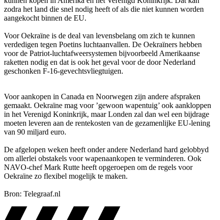
kunnen kopen in Amerika en het Verenigd Koninkrijk. Dat kan
zodra het land die snel nodig heeft of als die niet kunnen worden
aangekocht binnen de EU.
Voor Oekraïne is de deal van levensbelang om zich te kunnen
verdedigen tegen Poetins luchtaanvallen. De Oekraïners hebben
voor de Patriot-luchtafweersystemen bijvoorbeeld Amerikaanse
raketten nodig en dat is ook het geval voor de door Nederland
geschonken F-16-gevechtsvliegtuigen.
Voor aankopen in Canada en Noorwegen zijn andere afspraken
gemaakt. Oekraïne mag voor ’gewoon wapentuig’ ook aankloppen
in het Verenigd Koninkrijk, maar Londen zal dan wel een bijdrage
moeten leveren aan de rentekosten van de gezamenlijke EU-lening
van 90 miljard euro.
De afgelopen weken heeft onder andere Nederland hard gelobbyd
om allerlei obstakels voor wapenaankopen te verminderen. Ook
NAVO-chef Mark Rutte heeft opgeroepen om de regels voor
Oekraïne zo flexibel mogelijk te maken.
Bron: Telegraaf.nl