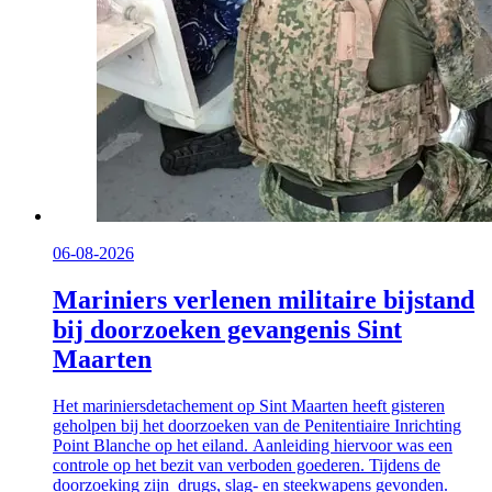
06-08-2026
Mariniers verlenen militaire bijstand
bij doorzoeken gevangenis Sint
Maarten
Het mariniersdetachement op Sint Maarten heeft gisteren
geholpen bij het doorzoeken van de Penitentiaire Inrichting
Point Blanche op het eiland. Aanleiding hiervoor was een
controle op het bezit van verboden goederen. Tijdens de
doorzoeking zijn drugs, slag- en steekwapens gevonden.