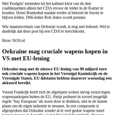
Met Yesilgöz' toetreden tot het kabinet kiest van de drie
coalitiepartijen alleen het CDA ervoor de leider in de Kamer te
houden. Henri Bontenbal maakte eerder al bekend de fractie te
blijven leiden. D66-leider Rob Jetten wordt premier.
Wie staatssecretaris van Defensie wordt, is nog niet bekend. Wel is
duidelijk dat deze post bij een CDA’er terechtkomt.
Bron: NOS.nl
Oekraïne mag cruciale wapens kopen in
VS met EU-lening
Oekraïne mag met de nieuwe EU-lening van 90 miljard euro
ook cruciale wapens kopen in het Verenigd Koninkrijk en de
Verenigde Staten. EU-lidstaten hebben daarover woensdag een
akkoord bereikt
.
Vooral Frankrijk heeft zich de afgelopen weken stevig verzet tegen
wapenaankopen buiten de EU. Parijs probeert in zoveel mogelijk
regels ’
buy European
’ als norm door te drukken, niet in de laatste
plaats om de eigen industrie te steunen. In een compromis is
afgesproken dat Oekraïne zonder al te veel gedoe wapens moet