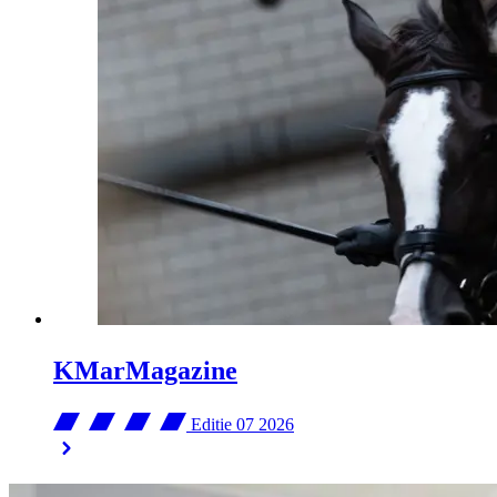
KMarMagazine
Editie 07
2026