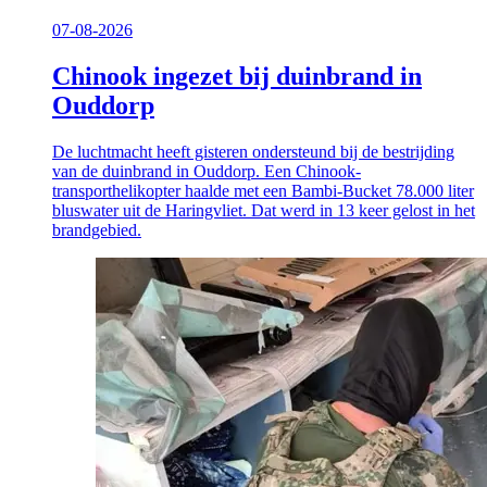
07-08-2026
Chinook ingezet bij duinbrand in
Ouddorp
De luchtmacht heeft gisteren ondersteund bij de bestrijding
van de duinbrand in Ouddorp. Een Chinook-
transporthelikopter haalde met een Bambi-Bucket 78.000 liter
bluswater uit de Haringvliet. Dat werd in 13 keer gelost in het
brandgebied.