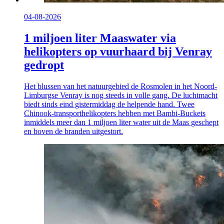
04-08-2026
1 miljoen liter Maaswater via
helikopters op vuurhaard bij Venray
gedropt
Het blussen van het natuurgebied de Rosmolen in het Noord-
Limburgse Venray is nog steeds in volle gang. De luchtmacht
biedt sinds eind gistermiddag de helpende hand. Twee
Chinook-transporthelikopters hebben met Bambi-Buckets
inmiddels meer dan 1 miljoen liter water uit de Maas geschept
en boven de branden uitgestort.