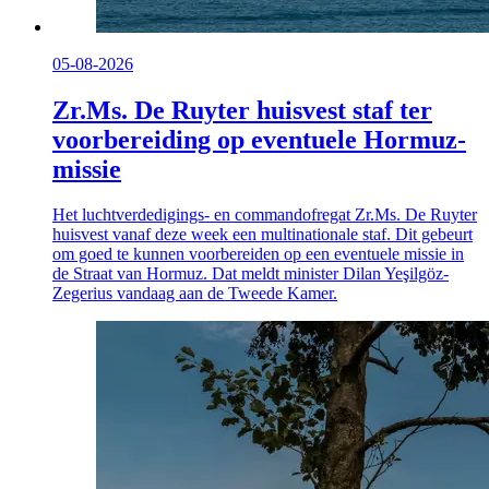
05-08-2026
Zr.Ms. De Ruyter huisvest staf ter
voorbereiding op eventuele Hormuz-
missie
Het luchtverdedigings- en commandofregat Zr.Ms. De Ruyter
huisvest vanaf deze week een multinationale staf. Dit gebeurt
om goed te kunnen voorbereiden op een eventuele missie in
de Straat van Hormuz. Dat meldt minister Dilan Yeşilgöz-
Zegerius vandaag aan de Tweede Kamer.