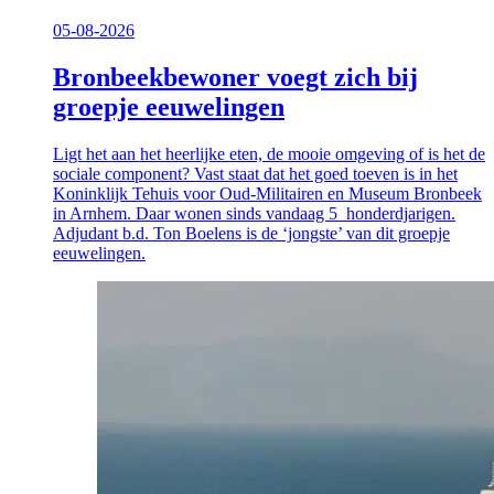
05-08-2026
Bronbeekbewoner voegt zich bij
groepje eeuwelingen
Ligt het aan het heerlijke eten, de mooie omgeving of is het de
sociale component? Vast staat dat het goed toeven is in het
Koninklijk Tehuis voor Oud-Militairen en Museum Bronbeek
in Arnhem. Daar wonen sinds vandaag 5 honderdjarigen.
Adjudant b.d. Ton Boelens is de ‘jongste’ van dit groepje
eeuwelingen.