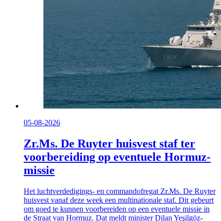
05-08-2026
Zr.Ms. De Ruyter huisvest staf ter
voorbereiding op eventuele Hormuz-
missie
Het luchtverdedigings- en commandofregat Zr.Ms. De Ruyter
huisvest vanaf deze week een multinationale staf. Dit gebeurt
om goed te kunnen voorbereiden op een eventuele missie in
de Straat van Hormuz. Dat meldt minister Dilan Yeşilgöz-