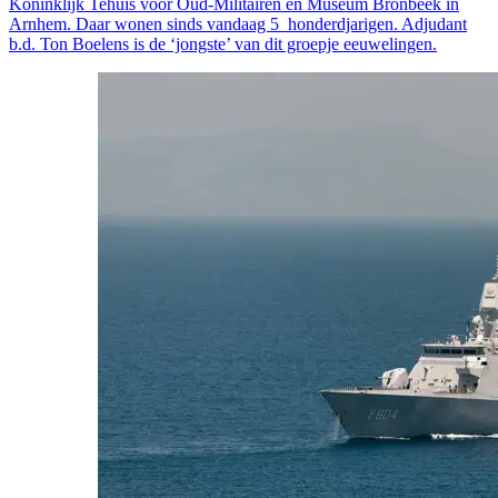
Koninklijk Tehuis voor Oud-Militairen en Museum Bronbeek in
Arnhem. Daar wonen sinds vandaag 5 honderdjarigen. Adjudant
b.d. Ton Boelens is de ‘jongste’ van dit groepje eeuwelingen.