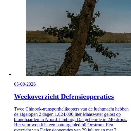
05-08-2026
Weekoverzicht Defensieoperaties
Twee
Chinook
-transporthelikopters van de luchtmacht hebben
de afgelopen 2 dagen 1.824.000 liter Maaswater gelost op
brandhaarden in Noord-Limburg. Dat gebeurde in 240
drops
.
Het vuur woedt in een natuurgebied bij Oostrum. Een
overzicht van Defensieoperaties van 29 juli tot en met 2