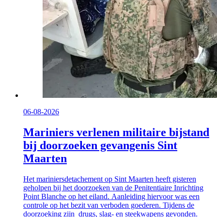
06-08-2026
Mariniers verlenen militaire bijstand
bij doorzoeken gevangenis Sint
Maarten
Het mariniersdetachement op Sint Maarten heeft gisteren
geholpen bij het doorzoeken van de Penitentiaire Inrichting
Point Blanche op het eiland. Aanleiding hiervoor was een
controle op het bezit van verboden goederen. Tijdens de
doorzoeking zijn drugs, slag- en steekwapens gevonden.