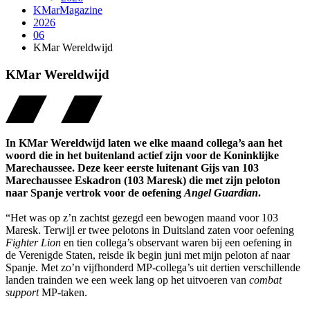
KMarMagazine
2026
06
KMar Wereldwijd
KMar Wereldwijd
In KMar Wereldwijd laten we elke maand collega’s aan het
woord die in het buitenland actief zijn voor de Koninklijke
Marechaussee. Deze keer eerste luitenant Gijs van 103
Marechaussee Eskadron (103 Maresk) die met zijn peloton
naar Spanje vertrok voor de oefening
Angel Guardian
.
“Het was op z’n zachtst gezegd een bewogen maand voor 103
Maresk. Terwijl er twee pelotons in Duitsland zaten voor oefening
Fighter Lion
e
n tien collega’s observant waren bij een oefening in
de Verenigde Staten, reisde ik begin juni met mijn peloton af naar
Spanje. Met zo’n vijfhonderd MP-collega’s uit dertien verschillende
landen trainden we een week lang op het uitvoeren van
c
ombat
support
MP-taken.