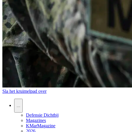
Sla het kruimelpad over
…
Defensie Dichtbij
Magazines
KMarMagazine
2026