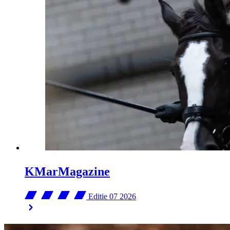
KMarMagazine
Editie 07
2026