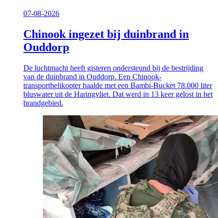
07-08-2026
Chinook ingezet bij duinbrand in
Ouddorp
De luchtmacht heeft gisteren ondersteund bij de bestrijding
van de duinbrand in Ouddorp. Een Chinook-
transporthelikopter haalde met een Bambi-Bucket 78.000 liter
bluswater uit de Haringvliet. Dat werd in 13 keer gelost in het
brandgebied.