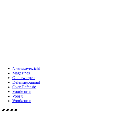
Nieuwsoverzicht
Magazines
Onderwerpen
Defensiejournaal
Over Defensie
Voorkeuren
Voor u
Voorkeuren