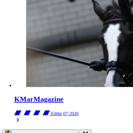
KMarMagazine
Editie 07
2026