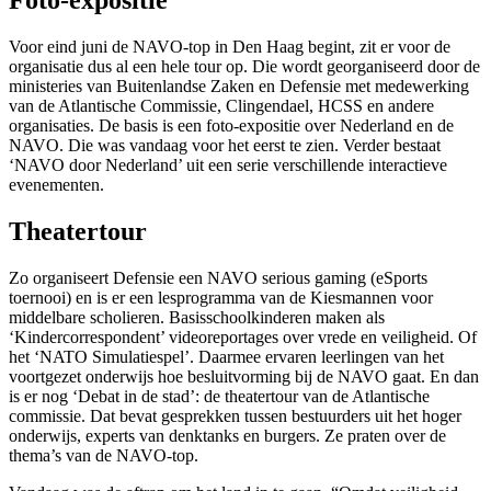
Foto-expositie
Voor eind juni de NAVO-top in Den Haag begint, zit er voor de
organisatie dus al een hele tour op. Die wordt georganiseerd door de
ministeries van Buitenlandse Zaken en Defensie met medewerking
van de Atlantische Commissie, Clingendael, HCSS en andere
organisaties. De basis is een foto-expositie over Nederland en de
NAVO. Die was vandaag voor het eerst te zien. Verder bestaat
‘NAVO door Nederland’ uit een serie verschillende interactieve
evenementen.
Theatertour
Zo organiseert Defensie een NAVO serious gaming (eSports
toernooi) en is er een lesprogramma van de Kiesmannen voor
middelbare scholieren. Basisschoolkinderen maken als
‘Kindercorrespondent’ videoreportages over vrede en veiligheid. Of
het ‘NATO Simulatiespel’. Daarmee ervaren leerlingen van het
voortgezet onderwijs hoe besluitvorming bij de NAVO gaat. En dan
is er nog ‘Debat in de stad’: de theatertour van de Atlantische
commissie. Dat bevat gesprekken tussen bestuurders uit het hoger
onderwijs, experts van denktanks en burgers. Ze praten over de
thema’s van de NAVO-top.