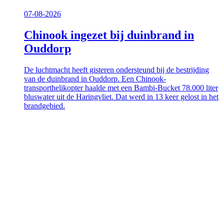
07-08-2026
Chinook ingezet bij duinbrand in
Ouddorp
De luchtmacht heeft gisteren ondersteund bij de bestrijding
van de duinbrand in Ouddorp. Een Chinook-
transporthelikopter haalde met een Bambi-Bucket 78.000 liter
bluswater uit de Haringvliet. Dat werd in 13 keer gelost in het
brandgebied.