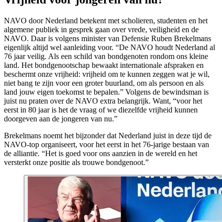
NAVO door Nederland betekent met scholieren, studenten en het
algemene publiek in gesprek gaan over vrede, veiligheid en de
NAVO. Daar is volgens minister van Defensie Ruben Brekelmans
eigenlijk altijd wel aanleiding voor. “De NAVO houdt Nederland al
76 jaar veilig. Als een schild van bondgenoten rondom ons kleine
land. Het bondgenootschap bewaakt internationale afspraken en
beschermt onze vrijheid: vrijheid om te kunnen zeggen wat je wil,
niet bang te zijn voor een groter buurland, om als persoon en als
land jouw eigen toekomst te bepalen.” Volgens de bewindsman is
juist nu praten over de NAVO extra belangrijk. Want, “voor het
eerst in 80 jaar is het de vraag of we diezelfde vrijheid kunnen
doorgeven aan de jongeren van nu.”
Brekelmans noemt het bijzonder dat Nederland juist in deze tijd de
NAVO-top organiseert, voor het eerst in het 76-jarige bestaan van
de alliantie. “Het is goed voor ons aanzien in de wereld en het
versterkt onze positie als trouwe bondgenoot.”