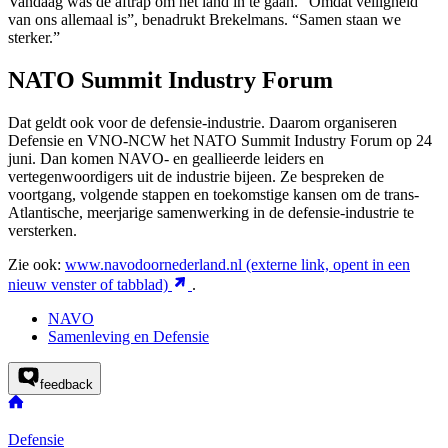
Vandaag was de aftrap om het land in te gaan. “Omdat veiligheid
van ons allemaal is”, benadrukt Brekelmans. “Samen staan we
sterker.”
NATO Summit Industry Forum
Dat geldt ook voor de defensie-industrie. Daarom organiseren
Defensie en VNO-NCW het NATO Summit Industry Forum op 24
juni. Dan komen NAVO- en geallieerde leiders en
vertegenwoordigers uit de industrie bijeen. Ze bespreken de
voortgang, volgende stappen en toekomstige kansen om de trans-
Atlantische, meerjarige samenwerking in de defensie-industrie te
versterken.
Zie ook:
www.navodoornederland.nl
(externe link, opent in een
nieuw venster of tabblad)
.
NAVO
Samenleving en Defensie
feedback
Defensie