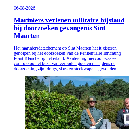
06-08-2026
Mariniers verlenen militaire bijstand
bij doorzoeken gevangenis Sint
Maarten
Het mariniersdetachement op Sint Maarten heeft gisteren
geholpen bij het doorzoeken van de Penitentiaire Inrichting
Point Blanche op het eiland. Aanleiding hiervoor was een
controle op het bezit van verboden goederen. Tijdens de
doorzoeking zijn drugs, slag- en steekwapens gevonden.