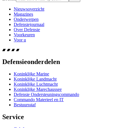
Nieuwsoverzicht
Magazines
Onderwerpen
Defensiejournaal
Over Defensie
Voorkeuren
Voor u
Defensieonderdelen
Koninklijke Marine
Koninklijke Landmacht
Koninklijke Luchtmacht
Koninklijke Marechaussee
Defensie Ondersteuningscommando
Commando Materieel en IT
Bestuursstaf
Service