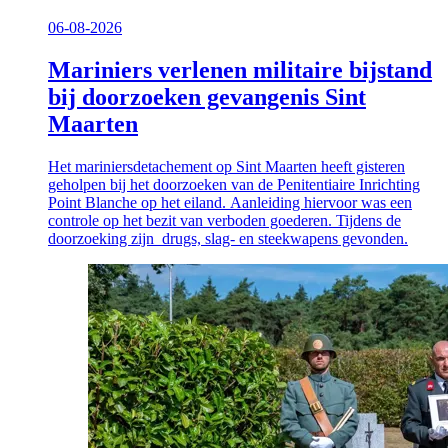
06-08-2026
Mariniers verlenen militaire bijstand
bij doorzoeken gevangenis Sint
Maarten
Het mariniersdetachement op Sint Maarten heeft gisteren
geholpen bij het doorzoeken van de Penitentiaire Inrichting
Point Blanche op het eiland. Aanleiding hiervoor was een
controle op het bezit van verboden goederen. Tijdens de
doorzoeking zijn drugs, slag- en steekwapens gevonden.