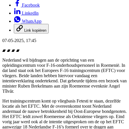
Facebook
LinkedIn
WhatsApp
Link kopiëren
07-05-2025, 17:45
Nederland wil bijdragen aan de oprichting van een
opleidingscentrum voor F-16-onderhoudspersoneel in Roemenië. In
dat land staat ook het Europees F-16 trainingscentrum (EFTC) voor
vliegers. Beide landen hebben hiervoor vandaag een
intentieverklaring ondertekend. Dat gebeurde tijdens een bezoek van
minister Ruben Brekelmans aan zijn Roemeense evenknie Angel
Tîlvăr.
Het trainingscentrum komt op vliegbasis Fetesti te staan, dezelfde
locatie als het EFTC. Met de overeenkomst toont Nederland
andermaal de nauwe betrokkenheid bij Oost-Europese bondgenoten.
Het EFTC leidt zowel Roemeense als Oekraïense vliegers op. Eind
vorig jaar werd ook al de intentie uitgesproken om de op het EFTC
aanwezige 18 Nederlandse F-16’s formeel over te dragen aan