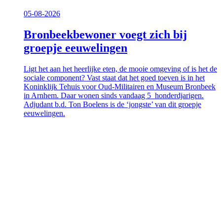
05-08-2026
Bronbeekbewoner voegt zich bij
groepje eeuwelingen
Ligt het aan het heerlijke eten, de mooie omgeving of is het de
sociale component? Vast staat dat het goed toeven is in het
Koninklijk Tehuis voor Oud-Militairen en Museum Bronbeek
in Arnhem. Daar wonen sinds vandaag 5 honderdjarigen.
Adjudant b.d. Ton Boelens is de ‘jongste’ van dit groepje
eeuwelingen.