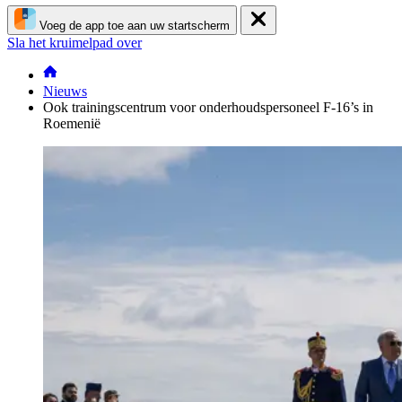
Voeg de app toe aan uw startscherm
Sla het kruimelpad over
Nieuws
Ook trainingscentrum voor onderhoudspersoneel F-16’s in
Roemenië