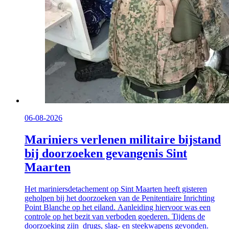
06-08-2026
Mariniers verlenen militaire bijstand
bij doorzoeken gevangenis Sint
Maarten
Het mariniersdetachement op Sint Maarten heeft gisteren
geholpen bij het doorzoeken van de Penitentiaire Inrichting
Point Blanche op het eiland. Aanleiding hiervoor was een
controle op het bezit van verboden goederen. Tijdens de
doorzoeking zijn drugs, slag- en steekwapens gevonden.