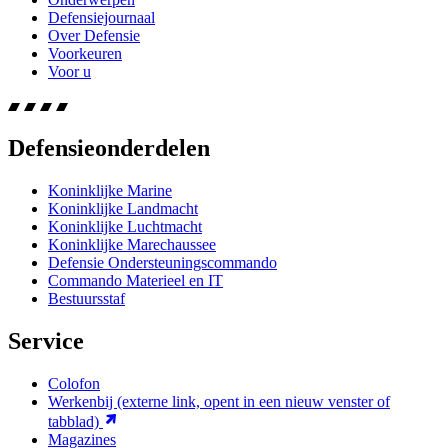
Defensiejournaal
Over Defensie
Voorkeuren
Voor u
Defensieonderdelen
Koninklijke Marine
Koninklijke Landmacht
Koninklijke Luchtmacht
Koninklijke Marechaussee
Defensie Ondersteuningscommando
Commando Materieel en IT
Bestuursstaf
Service
Colofon
Werkenbij
(externe link, opent in een nieuw venster of
tabblad)
Magazines