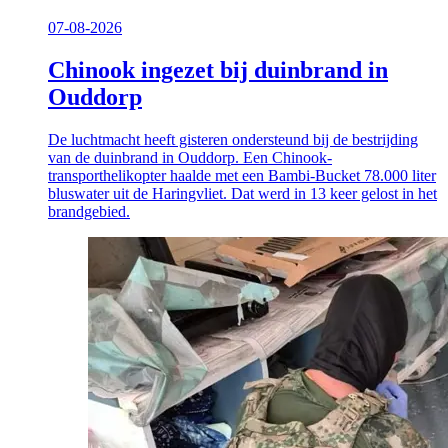
07-08-2026
Chinook ingezet bij duinbrand in
Ouddorp
De luchtmacht heeft gisteren ondersteund bij de bestrijding
van de duinbrand in Ouddorp. Een Chinook-
transporthelikopter haalde met een Bambi-Bucket 78.000 liter
bluswater uit de Haringvliet. Dat werd in 13 keer gelost in het
brandgebied.