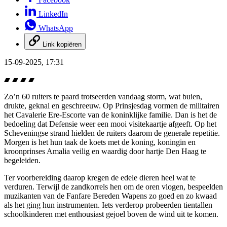
LinkedIn
WhatsApp
Link kopiëren
15-09-2025, 17:31
Zo’n 60 ruiters te paard trotseerden vandaag storm, wat buien,
drukte, geknal en geschreeuw. Op Prinsjesdag vormen de militairen
het Cavalerie Ere-Escorte van de koninklijke familie. Dan is het de
bedoeling dat Defensie weer een mooi visitekaartje afgeeft. Op het
Scheveningse strand hielden de ruiters daarom de generale repetitie.
Morgen is het hun taak de koets met de koning, koningin en
kroonprinses Amalia veilig en waardig door hartje Den Haag te
begeleiden.
Ter voorbereiding daarop kregen de edele dieren heel wat te
verduren. Terwijl de zandkorrels hen om de oren vlogen, bespeelden
muzikanten van de Fanfare Bereden Wapens zo goed en zo kwaad
als het ging hun instrumenten. Iets verderop probeerden tientallen
schoolkinderen met enthousiast gejoel boven de wind uit te komen.