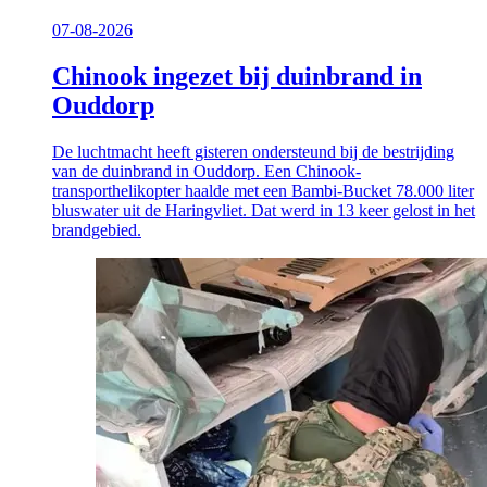
07-08-2026
Chinook ingezet bij duinbrand in
Ouddorp
De luchtmacht heeft gisteren ondersteund bij de bestrijding
van de duinbrand in Ouddorp. Een Chinook-
transporthelikopter haalde met een Bambi-Bucket 78.000 liter
bluswater uit de Haringvliet. Dat werd in 13 keer gelost in het
brandgebied.