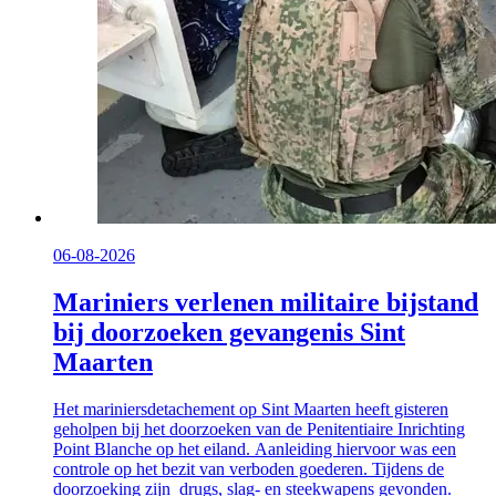
06-08-2026
Mariniers verlenen militaire bijstand
bij doorzoeken gevangenis Sint
Maarten
Het mariniersdetachement op Sint Maarten heeft gisteren
geholpen bij het doorzoeken van de Penitentiaire Inrichting
Point Blanche op het eiland. Aanleiding hiervoor was een
controle op het bezit van verboden goederen. Tijdens de
doorzoeking zijn drugs, slag- en steekwapens gevonden.