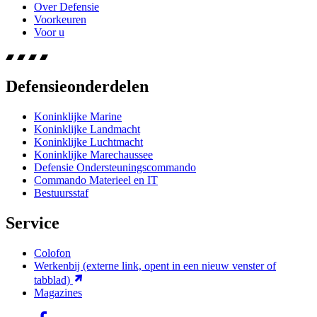
Over Defensie
Voorkeuren
Voor u
Defensieonderdelen
Koninklijke Marine
Koninklijke Landmacht
Koninklijke Luchtmacht
Koninklijke Marechaussee
Defensie Ondersteuningscommando
Commando Materieel en IT
Bestuursstaf
Service
Colofon
Werkenbij
(externe link, opent in een nieuw venster of
tabblad)
Magazines