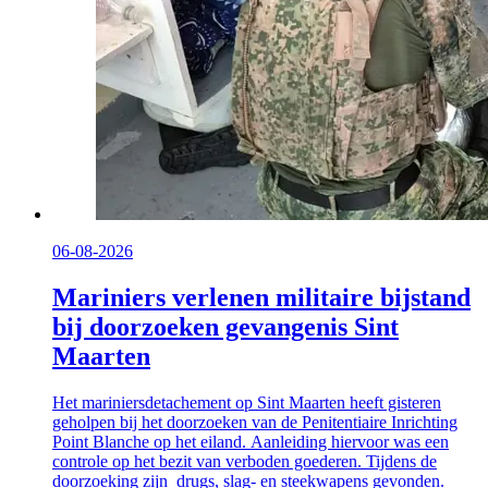
06-08-2026
Mariniers verlenen militaire bijstand
bij doorzoeken gevangenis Sint
Maarten
Het mariniersdetachement op Sint Maarten heeft gisteren
geholpen bij het doorzoeken van de Penitentiaire Inrichting
Point Blanche op het eiland. Aanleiding hiervoor was een
controle op het bezit van verboden goederen. Tijdens de
doorzoeking zijn drugs, slag- en steekwapens gevonden.