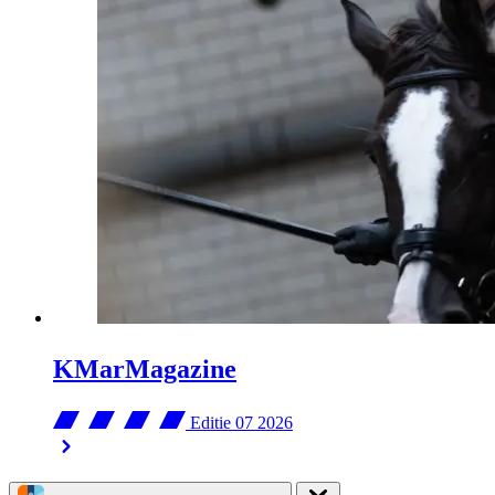
KMarMagazine
Editie 07
2026