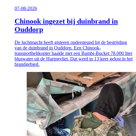
07-08-2026
Chinook ingezet bij duinbrand in
Ouddorp
De luchtmacht heeft gisteren ondersteund bij de bestrijding
van de duinbrand in Ouddorp. Een Chinook-
transporthelikopter haalde met een Bambi-Bucket 78.000 liter
bluswater uit de Haringvliet. Dat werd in 13 keer gelost in het
brandgebied.