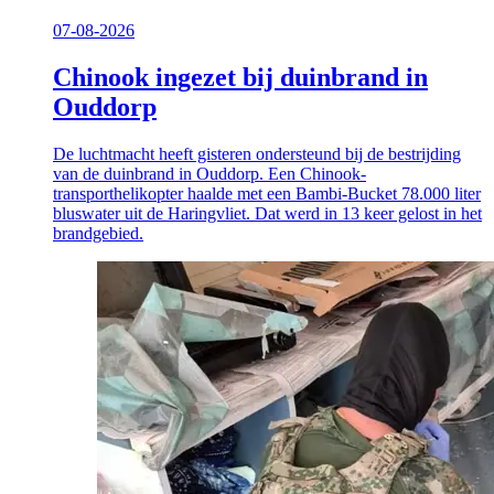
07-08-2026
Chinook ingezet bij duinbrand in
Ouddorp
De luchtmacht heeft gisteren ondersteund bij de bestrijding
van de duinbrand in Ouddorp. Een Chinook-
transporthelikopter haalde met een Bambi-Bucket 78.000 liter
bluswater uit de Haringvliet. Dat werd in 13 keer gelost in het
brandgebied.