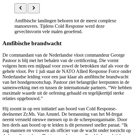
Amfibische landingen behoren tot de meest complexe
manoeuvres. Tijdens Cold Response werd deze
gevechtsvorm vele malen geoefend.
Amfibische brandwacht
De commandant van de Nederlandse vloot commandeur George
Pastoor is blij met het behalen van de certificering. Die vormt
volgens hem een mijlpaal voor zowel de betrokken staf als voor de
gehele vloot. Per 1 juli staat de
NATO Allied Response Force
onder
Nederlandse leiding voor een jaar klaar als amfibische brandwacht
van het bondgenootschap. Pastoor ziet belangrijke leerpunten in de
samenwerking met en tussen de internationale partners. “We hebben
maximale waarde uit de oefening gehaald en tegelijkertijd sterke
relaties opgebouwd.”
Hij zoomt in op een initiatief aan boord van
Cold Response-
deelnemer Zr.Ms. Van Amstel. De bemanning van het M-fregat
neemt versneld nieuwe mensen op in de scheepsorganisatie. Door
hen deels aan boord op te leiden is dit personeel sneller paraat. “Ik
zag mannen en vrouwen als officier van de wacht onder toezicht op