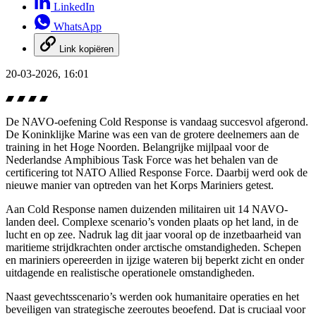
LinkedIn
WhatsApp
Link kopiëren
20-03-2026, 16:01
De NAVO-oefening
Cold Response
is vandaag succesvol afgerond.
De Koninklijke Marine was een van de grotere deelnemers aan de
training in het Hoge Noorden. Belangrijke mijlpaal voor de
Nederlandse
Amphibious Task Force
was het behalen van de
certificering tot
NATO Allied Response Force
. Daarbij werd ook de
nieuwe manier van optreden van het Korps Mariniers getest.
Aan
Cold Response
namen duizenden militairen uit 14 NAVO-
landen deel. Complexe scenario’s vonden plaats op het land, in de
lucht en op zee. Nadruk lag dit jaar vooral op de inzetbaarheid van
maritieme strijdkrachten onder arctische omstandigheden. Schepen
en mariniers opereerden in ijzige wateren bij beperkt zicht en onder
uitdagende en realistische operationele omstandigheden.
Naast gevechtsscenario’s werden ook humanitaire operaties en het
beveiligen van strategische zeeroutes beoefend. Dat is cruciaal voor