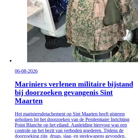
06-08-2026
Mariniers verlenen militaire bijstand
bij doorzoeken gevangenis Sint
Maarten
Het mariniersdetachement op Sint Maarten heeft gisteren
geholpen bij het doorzoeken van de Penitentiaire Inrichting
Point Blanche op het eiland. Aanleiding hiervoor was een
controle op het bezit van verboden goederen. Tijdens de
doorzoeking zijn drugs, slag- en steekwapens gevonden.