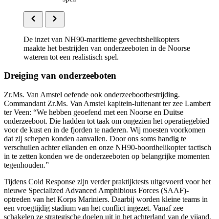
De inzet van NH90-maritieme gevechtshelikopters
maakte het bestrijden van onderzeeboten in de Noorse
wateren tot een realistisch spel.
Dreiging van onderzeeboten
Zr.Ms. Van Amstel oefende ook onderzeebootbestrijding.
Commandant Zr.Ms. Van Amstel kapitein-luitenant ter zee Lambert
ter Veen: “We hebben geoefend met een Noorse en Duitse
onderzeeboot. Die hadden tot taak om ongezien het operatiegebied
voor de kust en in de fjorden te naderen. Wij moesten voorkomen
dat zij schepen konden aanvallen. Door ons soms handig te
verschuilen achter eilanden en onze NH90-boordhelikopter tactisch
in te zetten konden we de onderzeeboten op belangrijke momenten
tegenhouden.”
Tijdens
Cold Response
zijn verder praktijktests uitgevoerd voor het
nieuwe
Specialized Advanced Amphibious Forces
(SAAF)-
optreden van het Korps Mariniers. Daarbij worden kleine teams in
een vroegtijdig stadium van het conflict ingezet. Vanaf zee
schakelen ze strategische doelen uit in het achterland van de vijand.