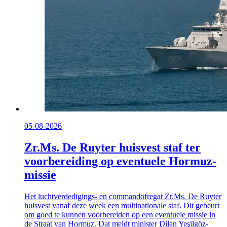
05-08-2026
Zr.Ms. De Ruyter huisvest staf ter
voorbereiding op eventuele Hormuz-
missie
Het luchtverdedigings- en commandofregat Zr.Ms. De Ruyter
huisvest vanaf deze week een multinationale staf. Dit gebeurt
om goed te kunnen voorbereiden op een eventuele missie in
de Straat van Hormuz. Dat meldt minister Dilan Yeşilgöz-