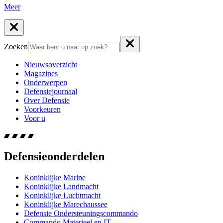
Meer
Zoeken
Nieuwsoverzicht
Magazines
Onderwerpen
Defensiejournaal
Over Defensie
Voorkeuren
Voor u
Defensieonderdelen
Koninklijke Marine
Koninklijke Landmacht
Koninklijke Luchtmacht
Koninklijke Marechaussee
Defensie Ondersteuningscommando
Commando Materieel en IT