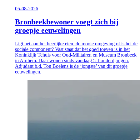
05-08-2026
Bronbeekbewoner voegt zich bij
groepje eeuwelingen
Ligt het aan het heerlijke eten, de mooie omgeving of is het de
sociale component? Vast staat dat het goed toeven is in het
Koninklijk Tehuis voor Oud-Militairen en Museum Bronbeek
in Arnhem. Daar wonen sinds vandaag 5 honderdjarigen.
Adjudant b.d. Ton Boelens is de ‘jongste’ van dit groepje
eeuwelingen.