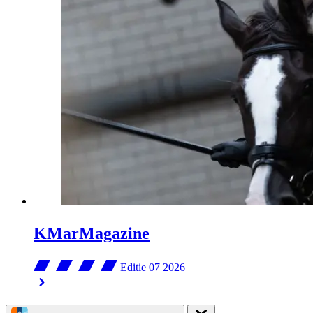
KMarMagazine
Editie 07
2026