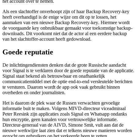
het account over te nemen.
Als een slachtoffer onverhoopt zijn of haar Backup
Recovery-key
heeft overhandigd is de enige wijze om dit op te lossen, het
aanmaken van een nieuwe Backup
Recovery-key
. Hiermee wordt
de voorgaande
key
onbruikbaar gemaakt voor toekomstige backup-
downloads. Dit voorkomt niet dat de actor al een eerdere backup
van het slachtoffer-account heeft gedownload.
Goede reputatie
De inlichtingendiensten denken dat de grote Russische aandacht
voor Signal is te verklaren door de goede reputatie van de applicatie.
Signal staat bekend als betrouwbaar en onafhankelijk
communicatiemiddel met de optie end-to-end versleutelde berichten
te versturen. Daarom wordt de app ook vaak gebruikt binnen
overheden en onder journalisten.
Het is daarom de plek waar de Russen verwachten gevoelige
informatie buit te maken. Volgens MIVD-directeur viceadmiraal
Peter Reesink zijn applicaties zoals Signal en Whatsapp ondanks
hun encryptie, geen kanalen voor vertrouwelijke informatie.
Directeur-generaal van de AIVD, Simone Smit, vult aan dat de
nieuwe werkwijze laat zien dat er telkens nieuwe manieren worden
gezocht om gebruikers op het verkeerde been te zetten.