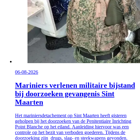
06-08-2026
Mariniers verlenen militaire bijstand
bij doorzoeken gevangenis Sint
Maarten
Het mariniersdetachement op Sint Maarten heeft gisteren
geholpen bij het doorzoeken van de Penitentiaire Inrichting
Point Blanche op het eiland. Aanleiding hiervoor was een
controle op het bezit van verboden goederen. Tijdens de
doorzoeking zijn drugs, slag- en steekwapens gevonden.