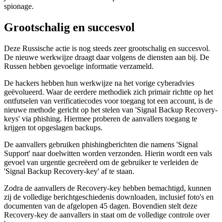
spionage.
Grootschalig en succesvol
Deze Russische actie is nog steeds zeer grootschalig en succesvol.
De nieuwe werkwijze draagt daar volgens de diensten aan bij. De
Russen hebben gevoelige informatie verzameld.
De hackers hebben hun werkwijze na het vorige cyberadvies
geëvolueerd. Waar de eerdere methodiek zich primair richtte op het
ontfutselen van verificatiecodes voor toegang tot een account, is de
nieuwe methode gericht op het stelen van '
Signal Backup Recovery-
keys
' via phishing. Hiermee proberen de aanvallers toegang te
krijgen tot opgeslagen backups.
De aanvallers gebruiken phishingberichten die namens '
Signal
Support
' naar doelwitten worden verzonden. Hierin wordt een vals
gevoel van urgentie gecreëerd om de gebruiker te verleiden de
'
Signal Backup Recovery-key
' af te staan.
Zodra de aanvallers de
Recovery-key
hebben bemachtigd, kunnen
zij de volledige berichtgeschiedenis downloaden, inclusief foto's en
documenten van de afgelopen 45 dagen. Bovendien stelt deze
Recovery-key
de aanvallers in staat om de volledige controle over