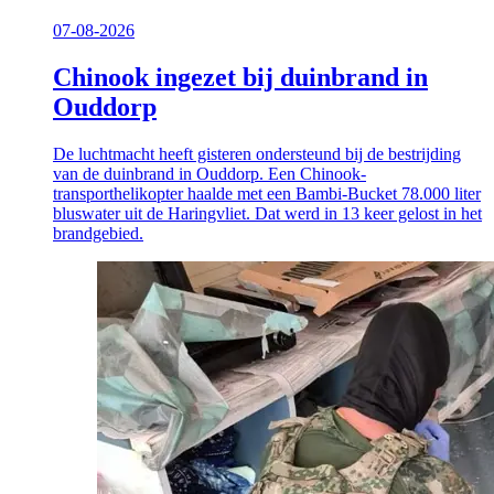
07-08-2026
Chinook ingezet bij duinbrand in
Ouddorp
De luchtmacht heeft gisteren ondersteund bij de bestrijding
van de duinbrand in Ouddorp. Een Chinook-
transporthelikopter haalde met een Bambi-Bucket 78.000 liter
bluswater uit de Haringvliet. Dat werd in 13 keer gelost in het
brandgebied.