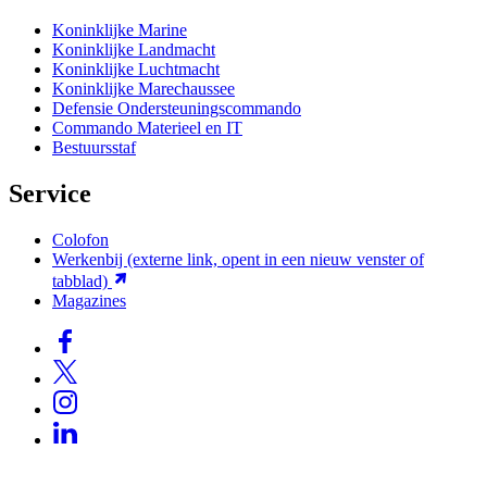
Koninklijke Marine
Koninklijke Landmacht
Koninklijke Luchtmacht
Koninklijke Marechaussee
Defensie Ondersteuningscommando
Commando Materieel en IT
Bestuursstaf
Service
Colofon
Werkenbij
(externe link, opent in een nieuw venster of
tabblad)
Magazines