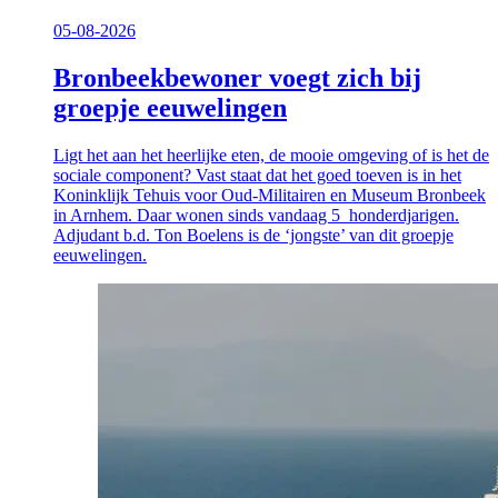
05-08-2026
Bronbeekbewoner voegt zich bij
groepje eeuwelingen
Ligt het aan het heerlijke eten, de mooie omgeving of is het de
sociale component? Vast staat dat het goed toeven is in het
Koninklijk Tehuis voor Oud-Militairen en Museum Bronbeek
in Arnhem. Daar wonen sinds vandaag 5 honderdjarigen.
Adjudant b.d. Ton Boelens is de ‘jongste’ van dit groepje
eeuwelingen.