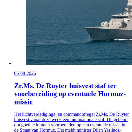
05-08-2026
Zr.Ms. De Ruyter huisvest staf ter
voorbereiding op eventuele Hormuz-
missie
Het luchtverdedigings- en commandofregat Zr.Ms. De Ruyter
huisvest vanaf deze week een multinationale staf. Dit gebeurt
om goed te kunnen voorbereiden op een eventuele missie in
de Straat van Hormuz. Dat meldt minister Dilan Yeşilgöz-