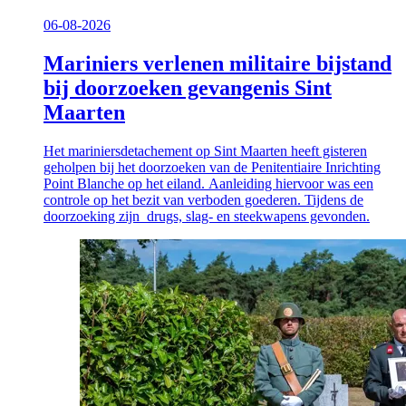
06-08-2026
Mariniers verlenen militaire bijstand
bij doorzoeken gevangenis Sint
Maarten
Het mariniersdetachement op Sint Maarten heeft gisteren
geholpen bij het doorzoeken van de Penitentiaire Inrichting
Point Blanche op het eiland. Aanleiding hiervoor was een
controle op het bezit van verboden goederen. Tijdens de
doorzoeking zijn drugs, slag- en steekwapens gevonden.