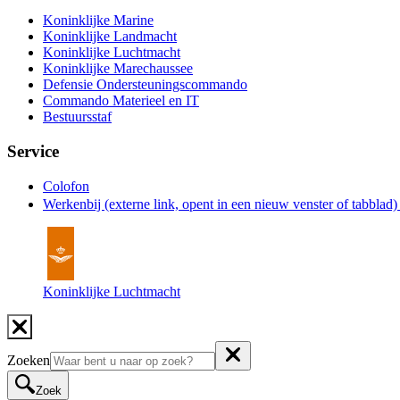
Koninklijke Marine
Koninklijke Landmacht
Koninklijke Luchtmacht
Koninklijke Marechaussee
Defensie Ondersteuningscommando
Commando Materieel en IT
Bestuursstaf
Service
Colofon
Werkenbij
(externe link, opent in een nieuw venster of tabblad
Koninklijke Luchtmacht
Zoeken
Zoek