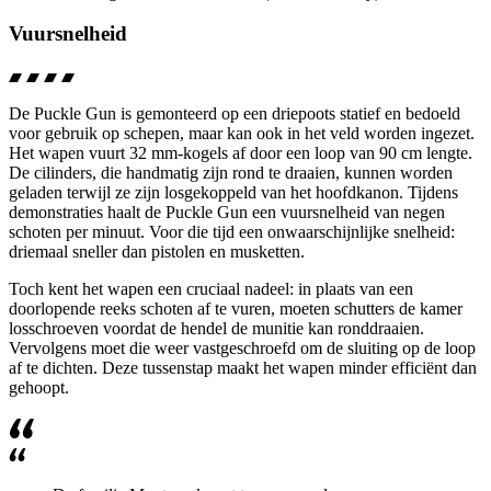
Vuursnelheid
De
Puckle Gun
is gemonteerd op een driepoots statief en bedoeld
voor gebruik op schepen, maar kan ook in het veld worden ingezet.
Het wapen vuurt 32 mm-kogels af door een loop van 90 cm lengte.
De cilinders, die handmatig zijn rond te draaien, kunnen worden
geladen terwijl ze zijn losgekoppeld van het hoofdkanon. Tijdens
demonstraties haalt de
Puckle Gun
een vuursnelheid van negen
schoten per minuut. Voor die tijd een onwaarschijnlijke snelheid:
driemaal sneller dan pistolen en musketten.
Toch kent het wapen een cruciaal nadeel: in plaats van een
doorlopende reeks schoten af te vuren, moeten schutters de kamer
losschroeven voordat de hendel de munitie kan ronddraaien.
Vervolgens moet die weer vastgeschroefd om de sluiting op de loop
af te dichten. Deze tussenstap maakt het wapen minder efficiënt dan
gehoopt.