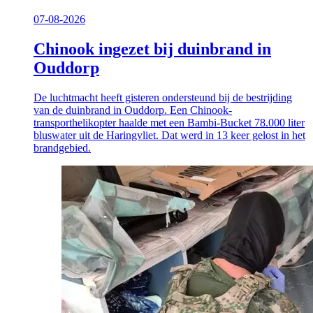
07-08-2026
Chinook ingezet bij duinbrand in
Ouddorp
De luchtmacht heeft gisteren ondersteund bij de bestrijding
van de duinbrand in Ouddorp. Een Chinook-
transporthelikopter haalde met een Bambi-Bucket 78.000 liter
bluswater uit de Haringvliet. Dat werd in 13 keer gelost in het
brandgebied.