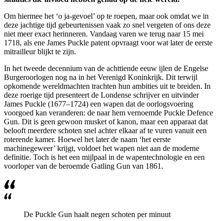
Om hiermee het ‘o ja-gevoel’ op te roepen, maar ook omdat we in
deze jachtige tijd gebeurtenissen vaak zo snel vergeten of ons deze
niet meer exact herinneren. Vandaag varen we terug naar 15 mei
1718, als ene
James Puckle
patent opvraagt voor wat later de eerste
mitrailleur blijkt te zijn.
In het tweede decennium van de achttiende eeuw ijlen de Engelse
Burgeroorlogen nog na in het Verenigd Koninkrijk. Dit terwijl
opkomende wereldmachten trachten hun ambities uit te breiden. In
deze roerige tijd presenteert de Londense schrijver en uitvinder
James Puckle
(1677–1724) een wapen dat de oorlogsvoering
voorgoed kan veranderen: de naar hem vernoemde
Puckle Defence
Gun
. Dit is geen gewoon musket of kanon, maar een apparaat dat
belooft meerdere schoten snel achter elkaar af te vuren vanuit een
roterende kamer. Hoewel het later de naam ‘het eerste
machinegeweer’ krijgt, voldoet het wapen niet aan de moderne
definitie. Toch is het een mijlpaal in de wapentechnologie en een
voorloper van de beroemde
Gatling Gun
van 1861.
De
Puckle Gun
haalt negen schoten per minuut