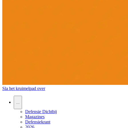
Sla het kruimelpad over
…
Defensie Dichtbij
Magazines
Defensiekrant
2026