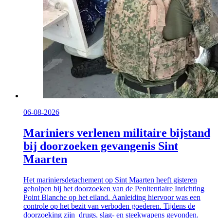
06-08-2026
Mariniers verlenen militaire bijstand
bij doorzoeken gevangenis Sint
Maarten
Het mariniersdetachement op Sint Maarten heeft gisteren
geholpen bij het doorzoeken van de Penitentiaire Inrichting
Point Blanche op het eiland. Aanleiding hiervoor was een
controle op het bezit van verboden goederen. Tijdens de
doorzoeking zijn drugs, slag- en steekwapens gevonden.