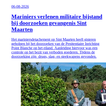
06-08-2026
Mariniers verlenen militaire bijstand
bij doorzoeken gevangenis Sint
Maarten
Het mariniersdetachement op Sint Maarten heeft gisteren
geholpen bij het doorzoeken van de Penitentiaire Inrichting
Point Blanche op het eiland. Aanleiding hiervoor was een
controle op het bezit van verboden goederen. Tijdens de
doorzoeking zijn drugs, slag- en steekwapens gevonden.