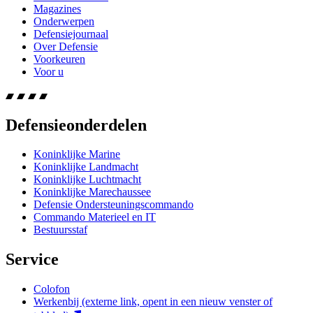
Magazines
Onderwerpen
Defensiejournaal
Over Defensie
Voorkeuren
Voor u
Defensieonderdelen
Koninklijke Marine
Koninklijke Landmacht
Koninklijke Luchtmacht
Koninklijke Marechaussee
Defensie Ondersteuningscommando
Commando Materieel en IT
Bestuursstaf
Service
Colofon
Werkenbij
(externe link, opent in een nieuw venster of