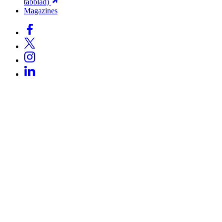
tabblad)
Magazines