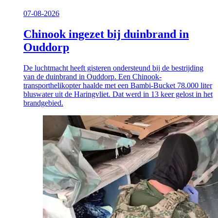
07-08-2026
Chinook ingezet bij duinbrand in
Ouddorp
De luchtmacht heeft gisteren ondersteund bij de bestrijding
van de duinbrand in Ouddorp. Een Chinook-
transporthelikopter haalde met een Bambi-Bucket 78.000 liter
bluswater uit de Haringvliet. Dat werd in 13 keer gelost in het
brandgebied.