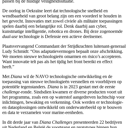
passen bij de huidige veiligheidssituatie.
De oorlog in Oekraïne leert dat technologische snelheid en
wendbaarheid van groot belang zijn om een voordeel te houden in
het gevecht. Innovaties met zowel civiele als militaire toepassingen
spelen daarbij een belangrijke rol. Denk daarbij aan cyber,
kunstmatige intelligentie, robotica en drones. Bij deze zogenoemde
dual-use
technologie is Defensie een actieve deelnemer.
Plaatsvervangend Commandant der Strijdkrachten luitenant-generaal
Ludy Schmidt: “Ons adaptatievermogen bepaalt onze afschrikking.
We moeten nieuwe technologieën omarmen en risico’s accepteren.
Want innovatie telt pas als het tijdig het front bereikt en effect
heeft.”
Met
Diana
wil de NAVO technologische ontwikkeling en de
toepassing van nieuwe technologieën versnellen en voorblijven op
potentiële tegenstanders.
Diana
is in 2023 gestart met de eerste
challenge
-ronde. Sindsdien kwamen er diverse producten voort uit
het programma, zoals een op waterstof aangedreven luchtschip voor
inlichtingen, bewaking en verkenning. Ook werden er technologie-
en dataoplossingen ontwikkeld om onderwaterbeeld op te bouwen
en data te verzamelen voor marine-eenheden.
In dit derde jaar van
Diana
Challenges
presenteerden 22 bedrijven
uit Nederland en België de voortgang en prototypes binnen hun