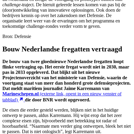
challenge
-traject. De hieruit geleerde lessen komen van pas bij de
(door)ontwikkeling van innovatieve oplossingen. Ook doen de
bedrijven kennis op over het zakendoen met Defensie. De
organisatie leert weer van de ervaringen om het programma en
toekomstige
challenge
-rondes verder vorm te geven.
Bron: Defensie
Bouw Nederlandse fregatten vertraagd
De bouw van twee gloednieuwe Nederlandse fregatten loopt
flinke vertraging op. Het eerste fregat wordt niet in 2030, maar
pas in 2033 opgeleverd. Dat blijkt uit het nieuwe
Projectenoverzicht van het ministerie van Defensie, waarin de
voortgang staat van meer dan honderd grote defensieprojecten.
Dat meldt maritiem journalist Jaime Karremann van
Marineschepen.nl
(externe link, opent in een nieuw venster of
tabblad)
die door BNR wordt opgevoerd.
De eisen die eerder gesteld werden, blijken niet in het huidige
ontwerp te passen, aldus Karremann. Hij wijst erop dat het zeer
complexe eisen zijn, bijvoorbeeld met betrekking tot radar of
hoorbaarheid. “Naarmate men verder ging ontwerpen, bleek het niet
te passen. Dat is niet onlogisch”, legt Karremann uit.