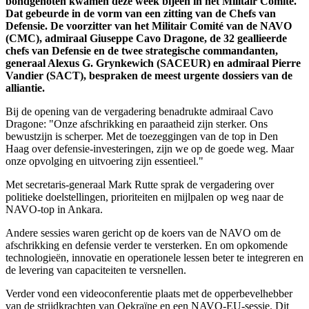
bondgenoten kwamen deze week bijeen in het Militair Comité.
Dat gebeurde in de vorm van een zitting van de Chefs van
Defensie. De voorzitter van het Militair Comité van de NAVO
(CMC), admiraal Giuseppe Cavo Dragone, de 32 geallieerde
chefs van Defensie en de twee strategische commandanten,
generaal Alexus G. Grynkewich (SACEUR) en admiraal Pierre
Vandier (SACT), bespraken de meest urgente dossiers van de
alliantie.
Bij de opening van de vergadering benadrukte admiraal Cavo
Dragone: "Onze afschrikking en paraatheid zijn sterker. Ons
bewustzijn is scherper. Met de toezeggingen van de top in Den
Haag over defensie-investeringen, zijn we op de goede weg. Maar
onze opvolging en uitvoering zijn essentieel."
Met secretaris-generaal Mark Rutte sprak de vergadering over
politieke doelstellingen, prioriteiten en mijlpalen op weg naar de
NAVO-top in Ankara.
Andere sessies waren gericht op de koers van de NAVO om de
afschrikking en defensie verder te versterken. En om opkomende
technologieën, innovatie en operationele lessen beter te integreren en
de levering van capaciteiten te versnellen.
Verder vond een videoconferentie plaats met de opperbevelhebber
van de strijdkrachten van Oekraïne en een NAVO-EU-sessie. Dit