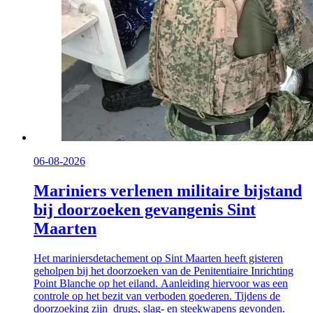
06-08-2026
Mariniers verlenen militaire bijstand
bij doorzoeken gevangenis Sint
Maarten
Het mariniersdetachement op Sint Maarten heeft gisteren
geholpen bij het doorzoeken van de Penitentiaire Inrichting
Point Blanche op het eiland. Aanleiding hiervoor was een
controle op het bezit van verboden goederen. Tijdens de
doorzoeking zijn drugs, slag- en steekwapens gevonden.