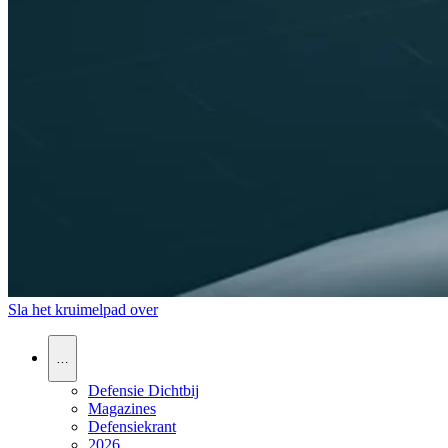
Sla het kruimelpad over
…
Defensie Dichtbij
Magazines
Defensiekrant
2026