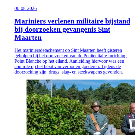
06-08-2026
Mariniers verlenen militaire bijstand
bij doorzoeken gevangenis Sint
Maarten
Het mariniersdetachement op Sint Maarten heeft gisteren
geholpen bij het doorzoeken van de Penitentiaire Inrichting
Point Blanche op het eiland. Aanleiding hiervoor was een
controle op het bezit van verboden goederen. Tijdens de
doorzoeking zijn drugs, slag- en steekwapens gevonden.