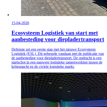
15-04-2026
Ecosysteem Logistiek van start met
aanbesteding voor diepladertransport
Defensie zet een eerste stap met het nieuwe Ecosysteem
Logistiek (ESL). Dit gebeurde vandaag met de publicatie van
de aanbesteding voor diepladertransport. De opdracht is een
startschot in een nauwere logistieke samenwerking tussen de
krijgsmacht en de civiele logistieke markt.