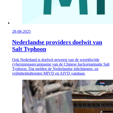
28-08-2025
Nederlandse providers doelwit van
Salt Typhoon
Ook Nederland is doelwit geweest van de wereldwijde
cyberspionagecampagne van de Chinese hackorganisatie Salt
Typhoon. Dat melden de Nederlandse inlichtingen- en
veiligheidsdiensten MIVD en AIVD vandaag.