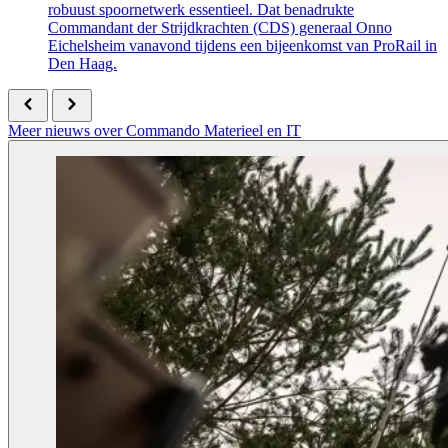
robuust spoornetwerk essentieel. Dat benadrukte
Commandant der Strijdkrachten (CDS) generaal Onno
Eichelsheim vanavond tijdens een bijeenkomst van ProRail in
Den Haag.
Meer nieuws over Commando Materieel en IT