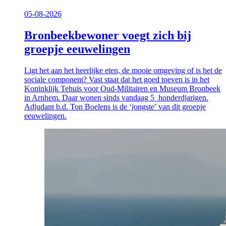
05-08-2026
Bronbeekbewoner voegt zich bij
groepje eeuwelingen
Ligt het aan het heerlijke eten, de mooie omgeving of is het de
sociale component? Vast staat dat het goed toeven is in het
Koninklijk Tehuis voor Oud-Militairen en Museum Bronbeek
in Arnhem. Daar wonen sinds vandaag 5 honderdjarigen.
Adjudant b.d. Ton Boelens is de ‘jongste’ van dit groepje
eeuwelingen.