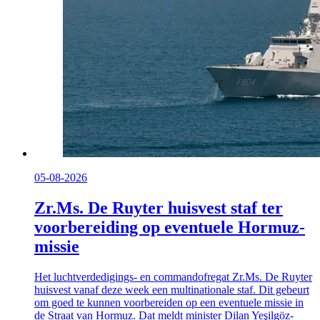
05-08-2026
Zr.Ms. De Ruyter huisvest staf ter
voorbereiding op eventuele Hormuz-
missie
Het luchtverdedigings- en commandofregat Zr.Ms. De Ruyter
huisvest vanaf deze week een multinationale staf. Dit gebeurt
om goed te kunnen voorbereiden op een eventuele missie in
de Straat van Hormuz. Dat meldt minister Dilan Yeşilgöz-