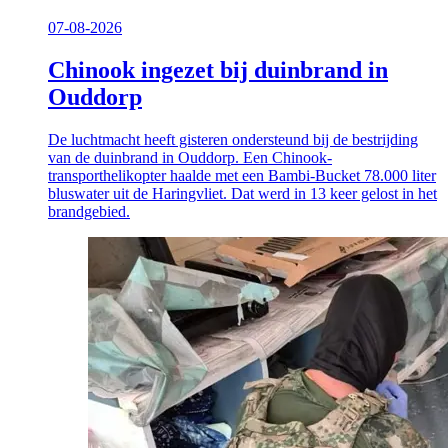
07-08-2026
Chinook ingezet bij duinbrand in
Ouddorp
De luchtmacht heeft gisteren ondersteund bij de bestrijding
van de duinbrand in Ouddorp. Een Chinook-
transporthelikopter haalde met een Bambi-Bucket 78.000 liter
bluswater uit de Haringvliet. Dat werd in 13 keer gelost in het
brandgebied.