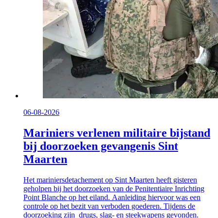
06-08-2026
Mariniers verlenen militaire bijstand
bij doorzoeken gevangenis Sint
Maarten
Het mariniersdetachement op Sint Maarten heeft gisteren
geholpen bij het doorzoeken van de Penitentiaire Inrichting
Point Blanche op het eiland. Aanleiding hiervoor was een
controle op het bezit van verboden goederen. Tijdens de
doorzoeking zijn drugs, slag- en steekwapens gevonden.