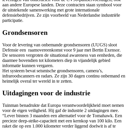
aan andere Europese landen. Deze contracten staan symbool voor
de uitstekende samenwerking met grote internationale
defensiebedrijven. Ze zijn voorbeeld van Nederlandse industriële
participatie.
Grondsensoren
Voor de levering van onbemande grondsensoren (UUGS) sloot
Defensie een raamovereenkomst voor 9 jaar met
Bertin Exensor
.
De sensoren vergroten de
situational awareness
van eenheden, die
daarmee bovendien tot kilometers diep in vijandelijk gebied
informatie kunnen vergaren.
Het systeem bevat seismische grondsensoren, camera’s,
infraroodscanners en radars. Ze zijn 30 dagen continu onbemand en
heimelijk overal ter wereld in te zetten.
Uitdagingen voor de industrie
Tuinman benadrukte dat Europa verantwoordelijkheid moet nemen
voor de eigen veiligheid. Hij gaf de industrie 2 uitdagingen mee.
“Lever binnen 3 maanden een alternatief voor de Tomahawk. Een
precieze
deep-strike
-capaciteit met een kernkop van 100 kilo. Een
raket die op een 1.000 kilometer verder liggend doelwit is af te