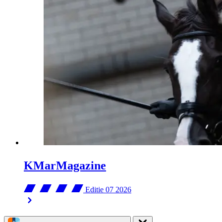
KMarMagazine
Editie 07
2026