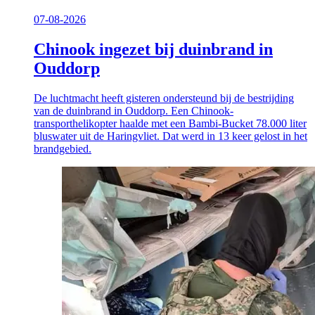
07-08-2026
Chinook ingezet bij duinbrand in
Ouddorp
De luchtmacht heeft gisteren ondersteund bij de bestrijding
van de duinbrand in Ouddorp. Een Chinook-
transporthelikopter haalde met een Bambi-Bucket 78.000 liter
bluswater uit de Haringvliet. Dat werd in 13 keer gelost in het
brandgebied.