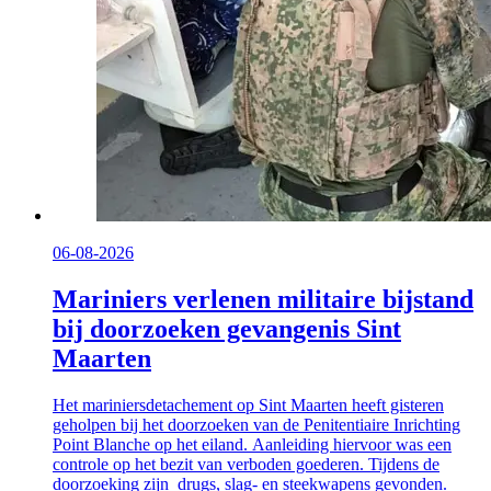
06-08-2026
Mariniers verlenen militaire bijstand
bij doorzoeken gevangenis Sint
Maarten
Het mariniersdetachement op Sint Maarten heeft gisteren
geholpen bij het doorzoeken van de Penitentiaire Inrichting
Point Blanche op het eiland. Aanleiding hiervoor was een
controle op het bezit van verboden goederen. Tijdens de
doorzoeking zijn drugs, slag- en steekwapens gevonden.