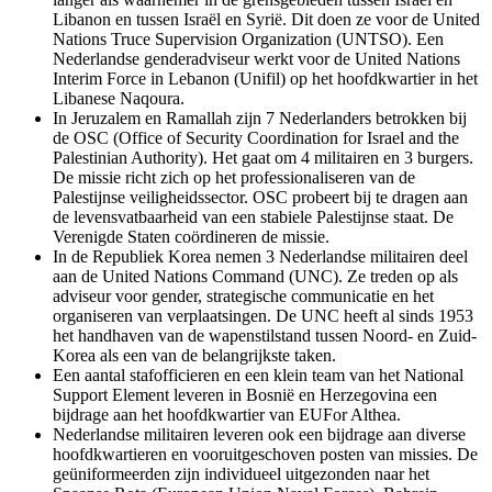
Libanon en tussen Israël en Syrië. Dit doen ze voor de
United
Nations Truce Supervision Organization
(UNTSO). Een
Nederlandse genderadviseur werkt voor de
United Nations
Interim Force in Lebanon
(Unifil) op het hoofdkwartier in het
Libanese Naqoura.
In Jeruzalem en Ramallah zijn 7 Nederlanders betrokken bij
de OSC (
Office of Security Coordination for Israel and the
Palestinian Authority
).
Het gaat om 4 militairen en 3 burgers.
De missie richt zich op het professionaliseren van de
Palestijnse veiligheidssector. OSC probeert bij te dragen aan
de levensvatbaarheid van een stabiele Palestijnse staat. De
Verenigde Staten coördineren de missie.
In de Republiek Korea nemen 3 Nederlandse militairen deel
aan de
United Nations Command
(UNC). Ze treden op als
adviseur voor gender, strategische communicatie en het
organiseren van verplaatsingen. De UNC heeft al sinds 1953
het handhaven van de wapenstilstand tussen Noord- en Zuid-
Korea als een van de belangrijkste taken.
Een aantal stafofficieren en een klein team van het
National
Support Element
leveren in Bosnië en Herzegovina een
bijdrage aan het hoofdkwartier van EUFor Althea.
Nederlandse militairen leveren ook een bijdrage aan diverse
hoofdkwartieren en vooruitgeschoven posten van missies. De
geüniformeerden zijn individueel uitgezonden naar het