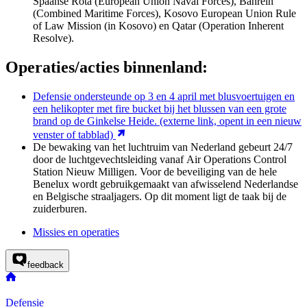
Spaanse Rota (European Union Naval Forces), Bahrein
(
Combined Maritime Forces
), Kosovo
European Union Rule
of Law Mission
(in Kosovo) en Qatar (
Operation Inherent
Resolve
).
Operaties/acties binnenland:
Defensie ondersteunde op 3 en 4 april met blusvoertuigen en
een helikopter met fire bucket bij het blussen van een grote
brand op de Ginkelse Heide.
(externe link, opent in een nieuw
venster of tabblad)
De bewaking van het luchtruim van Nederland gebeurt 24/7
door de luchtgevechtsleiding vanaf
Air Operations Control
Station
Nieuw Milligen. Voor de beveiliging van de hele
Benelux wordt gebruikgemaakt van afwisselend Nederlandse
en Belgische straaljagers. Op dit moment ligt de taak bij de
zuiderburen.
Missies en operaties
feedback
Defensie