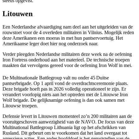
steeds opgevist.
Litouwen
Een Nederlandse afvaardiging nam deel aan het uitgeleiden van de
rouwstoet voor de 4 overleden militairen in Vilnius. Mogelijk reden
deze Amerikanen een moeras in met hun pantservoertuig. Het
Amerikaanse leger doet hier nog onderzoek naar.
Verder pleegden Nederlandse militairen deze week na de oefening
Iron Fortress onderhoud aan het materieel. De technische troepen
maakten dat vervolgens gereed voor de oefening Iron Wolf in mei.
De Multinationale Battlegroup valt nu onder 45
Duitse
pantserbrigade. Op 1 april vond de overdrachtsceremonie plaats.
Deze brigade hoeft pas in 2026 volledig operationeel te zijn. Er
verandert voorlopig niets aan het optreden met de Litouwse Iron
Wolf brigade. De gelijknamige oefening is dan ook samen met
Litouwse troepen.
Defensie levert in Litouwen momenteel zo’n 200 militairen aan de
vooruitgeschoven aanwezigheid van de NAVO. De focus van deze
Multinational Battlegroup Lithuania ligt op het afschrikken van
Rusland. Dit gebeurt om te voorkomen dat het land overgaat tot
agressieve acties. Een ander hoofddoel is het geruststellen van de