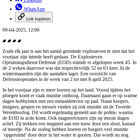
LinkedIn
WhatsApp
Link kopiëren
09-04-2025, 12:00
Zoals elk jaar is aan het aantal geruimde explosieven te zien dat het
voorjaar zijn intrede heeft gedaan. De Explosieven
Opruimingsdienst Defensie (EOD) ruimde er afgelopen week 45. In
de 2 weken daarvoor was dat respectievelijk 52 en 63 keer. In de
wintermaanden zijn die aantallen lager. Een overzicht van
Defensieoperaties in de week van 2 tot met 8 april 2025.
In het voorjaar zijn er meer boeren op het land. Vooral tijdens het
ploegen komt er vaak munitie omhoog. Daarnaast gaan er op warme
dagen hobbyisten met een metaaldetector op pad. Naast knopen,
insignes, gespen en messen vinden zij ook munitie uit de Tweede
Wereldoorlog. Dit wordt regelmatig gemeld aan de politie, waarna
de EOD in actie komt. Ook magneetvissers zijn op mooie dagen
actief. Zij trekken een magneet aan een touw door een sloot, kanaal
of meertje. Na de oorlog hebben boeren en burgers veel munitie
‘opgeruimd’ door deze in het water te gooien. Dat wordt nu nog