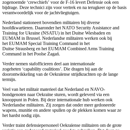
zogenoemde ‘crewchiefs’ voor de F-16 levert Defensie ook een
bijdrage. Deze technici zijn voor vertrek en na terugkeer op de basis
verantwoordelijk voor de jachtvliegtuigen.
Nederland stationeert bovendien militairen bij diverse
hoofdkwartieren. Daaronder het NATO Security Assistance and
Training for Ukraine (NSATU) in het Duitse Wiesbaden en
EUMAM in Brussel. Nederlandse militairen werken ook bij
het EUMAM Special Training Command in het
Duitse Strausberg en het EUMAM Combined Arms Training
Command in het Poolse Żagań.
Verder nemen stafofficieren deel aan internationale
zogeheten ‘capability coalitions’. Die dragen bij aan de
doorontwikkeling van de Oekraïense strijdkrachten op de lange
termijn.
Veel van het militair materieel dat Nederland en NAVO-
bondgenoten naar Oekraïne sturen, wordt geleverd via een
knooppunt in Polen. Bij deze internationale hub werken ook
Nederlandse militairen. Zij zorgen dat onder meer gedoneerde
wapens, munitie en andere spullen op de plekken komen waar ze
het hardst nodig zijn.
Verder traint defensiepersoneel Oekraïense militairen om de grote