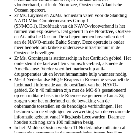
vlootverband, dat in de Noordzee, Oostzee en Atlantische
Oceaan opereert.
Zr.Ms. Luymes en Zr.Ms. Schiedam varen voor de
Standing
NATO Mine Countermeasures Group
1
(SNMCG1). Hoofdtaak van dit NAVO-vlootverband is het
ruimen van explosieven. Dat gebeurt in de Noordzee, Oostzee
en Atlantische Oceaan. De schepen nemen bovendien deel
aan de NAVO-missie
Baltic Sentry
. Deze operatie is onder
meer bedoeld om kritieke onderzeese infrastructuur in de
Oostzee te beveiligen.
Zr.Ms. Groningen is stationsschip in het Caribisch gebied. Het
ondersteunt de kustwachten Caribisch Gebied, alsmede de
Amerikaanse. Verder voert het marineschip anti-
drugsoperaties uit en levert humanitaire hulp wanneer nodig.
Met 3 Nederlandse MQ-9
Reapers
in Roemenië verzamelt de
luchtmacht informatie aan de oostflank van het NAVO-
gebied. Zo’n 40 militairen zijn met de MQ-9’s gestationeerd
op een militaire basis in de Roemeense gemeente Luna. Zij
zorgen voor het onderhoud en de bewaking van de
onbemande toestellen en de benodigde verbindingen. Het
besturen van de vliegtuigen en verwerking van de verzamelde
informatie gebeurt vanaf Vliegbasis Leeuwarden. Daarmee
houden zich nog zo’n 100 militairen bezig.
In het Midden-Oosten werken 11 Nederlandse militairen al
langer als waarnemer in de grensgebieden tussen Israël en