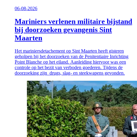
06-08-2026
Mariniers verlenen militaire bijstand
bij doorzoeken gevangenis Sint
Maarten
Het mariniersdetachement op Sint Maarten heeft gisteren
geholpen bij het doorzoeken van de Penitentiaire Inrichting
Point Blanche op het eiland. Aanleiding hiervoor was een
controle op het bezit van verboden goederen. Tijdens de
doorzoeking zijn drugs, slag- en steekwapens gevonden.