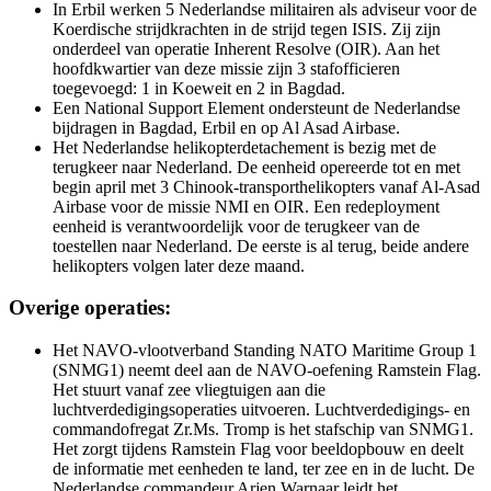
In Erbil werken 5 Nederlandse militairen als adviseur voor de
Koerdische strijdkrachten in de strijd tegen ISIS. Zij zijn
onderdeel van operatie
Inherent Resolve
(OIR). Aan het
hoofdkwartier van deze missie zijn 3 stafofficieren
toegevoegd: 1 in Koeweit en 2 in Bagdad.
Een
National Support Element
ondersteunt de Nederlandse
bijdragen in Bagdad, Erbil en op Al Asad Airbase.
Het Nederlandse helikopterdetachement is bezig met de
terugkeer naar Nederland. De eenheid opereerde tot en met
begin april met 3 Chinook-transporthelikopters vanaf Al-Asad
Airbase
voor de missie NMI en OIR. Een
redeployment
eenheid is verantwoordelijk voor de terugkeer van de
toestellen naar Nederland. De eerste is al terug, beide andere
helikopters volgen later deze maand.
Overige operaties:
Het NAVO-vlootverband
Standing NATO Maritime Group
1
(SNMG1) neemt deel aan de NAVO-oefening Ramstein Flag.
Het stuurt vanaf zee vliegtuigen aan die
luchtverdedigingsoperaties uitvoeren. Luchtverdedigings- en
commandofregat Zr.Ms. Tromp is het stafschip van SNMG1.
Het zorgt tijdens Ramstein
Flag
voor beeldopbouw en deelt
de informatie met eenheden te land, ter zee en in de lucht. De
Nederlandse commandeur Arjen Warnaar leidt het