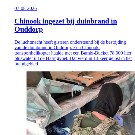
07-08-2026
Chinook ingezet bij duinbrand in
Ouddorp
De luchtmacht heeft gisteren ondersteund bij de bestrijding
van de duinbrand in Ouddorp. Een Chinook-
transporthelikopter haalde met een Bambi-Bucket 78.000 liter
bluswater uit de Haringvliet. Dat werd in 13 keer gelost in het
brandgebied.