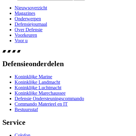
Nieuwsoverzicht
Magazines
Onderwerpen
Defensiejournaal
Over Defensie
Voorkeuren
Voor u
Defensieonderdelen
Koninklijke Marine
Koninklijke Landmacht
Koninklijke Luchtmacht
Koninklijke Marechaussee
Defensie Ondersteuningscommando
Commando Materieel en IT
Bestuursstaf
Service
Colofon