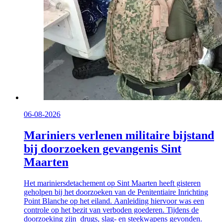
06-08-2026
Mariniers verlenen militaire bijstand
bij doorzoeken gevangenis Sint
Maarten
Het mariniersdetachement op Sint Maarten heeft gisteren
geholpen bij het doorzoeken van de Penitentiaire Inrichting
Point Blanche op het eiland. Aanleiding hiervoor was een
controle op het bezit van verboden goederen. Tijdens de
doorzoeking zijn drugs, slag- en steekwapens gevonden.