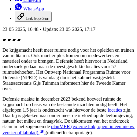
LinkedIn
WhatsApp
Link kopiëren
23-05-2025, 16:48
•
Update:
23-05-2025, 17:17
De krijgsmacht heeft meer ruimte nodig voor het opleiden en trainen
van militairen. Ook moet er plek komen om medewerkers en
materieel onder te brengen. Defensie heeft hiervoor in Nederland
onderzoek gedaan naar de meest geschikte locaties voor 57
ruimtebehoeften. Het Ontwerp Nationaal Programma Ruimte voor
Defensie (NPRD) is vandaag door het kabinet vastgesteld.
Staatssecretaris Gijs Tuinman informeert hier de Tweede Kamer
over.
Defensie maakte in december 2023 bekend hoeveel ruimte de
krijgsmacht op basis van de bestaande inzichten nodig heeft. Het
afgelopen 1,5 jaar is onderzocht wat hiervoor de beste
locaties
zijn.
Daarbij is gekeken naar onder meer de invloed op de leefomgeving,
natuur, het milieu en draagvlak. De uitkomsten van het onderzoek
staan in het zogenoemde
planMER
(externe link, opent in een nieuw
venster of tabblad)
(milieueffectrapportage).