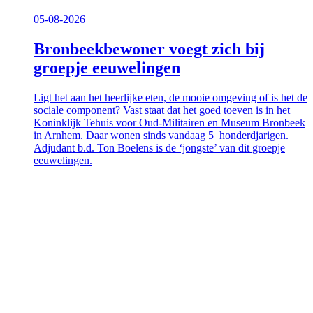
05-08-2026
Bronbeekbewoner voegt zich bij
groepje eeuwelingen
Ligt het aan het heerlijke eten, de mooie omgeving of is het de
sociale component? Vast staat dat het goed toeven is in het
Koninklijk Tehuis voor Oud-Militairen en Museum Bronbeek
in Arnhem. Daar wonen sinds vandaag 5 honderdjarigen.
Adjudant b.d. Ton Boelens is de ‘jongste’ van dit groepje
eeuwelingen.