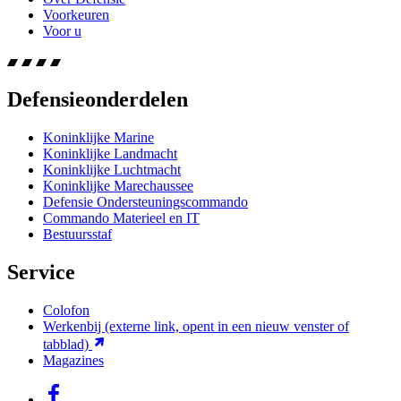
Voorkeuren
Voor u
Defensieonderdelen
Koninklijke Marine
Koninklijke Landmacht
Koninklijke Luchtmacht
Koninklijke Marechaussee
Defensie Ondersteuningscommando
Commando Materieel en IT
Bestuursstaf
Service
Colofon
Werkenbij
(externe link, opent in een nieuw venster of
tabblad)
Magazines