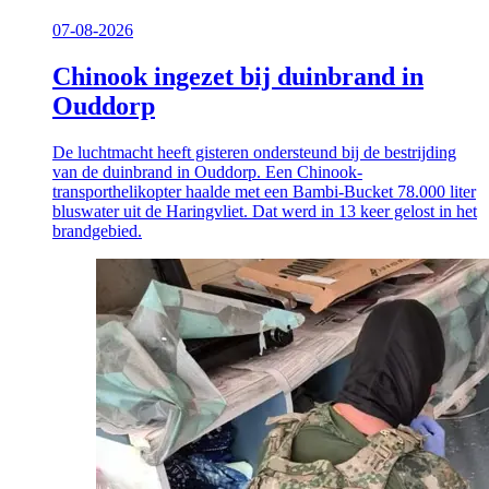
07-08-2026
Chinook ingezet bij duinbrand in
Ouddorp
De luchtmacht heeft gisteren ondersteund bij de bestrijding
van de duinbrand in Ouddorp. Een Chinook-
transporthelikopter haalde met een Bambi-Bucket 78.000 liter
bluswater uit de Haringvliet. Dat werd in 13 keer gelost in het
brandgebied.