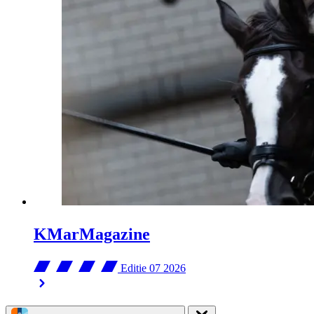
KMarMagazine
Editie 07
2026