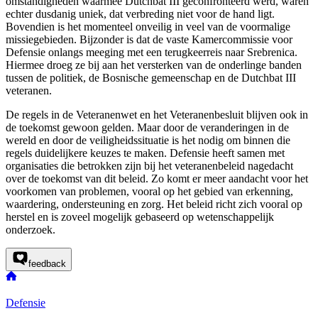
omstandigheden waarmee
Dutchbat
III geconfronteerd werd, waren
echter dusdanig uniek, dat verbreding niet voor de hand ligt.
Bovendien is het momenteel onveilig in veel van de voormalige
missiegebieden. Bijzonder is dat de vaste Kamercommissie voor
Defensie onlangs meeging met een terugkeerreis naar Srebrenica.
Hiermee droeg ze bij aan het versterken van de onderlinge banden
tussen de politiek, de Bosnische gemeenschap en de
Dutchbat
III
veteranen.
De regels in de Veteranenwet en het Veteranenbesluit blijven ook in
de toekomst gewoon gelden. Maar door de veranderingen in de
wereld en door de veiligheidssituatie is het nodig om binnen die
regels duidelijkere keuzes te maken. Defensie heeft samen met
organisaties die betrokken zijn bij het veteranenbeleid nagedacht
over de toekomst van dit beleid. Zo komt er meer aandacht voor het
voorkomen van problemen, vooral op het gebied van erkenning,
waardering, ondersteuning en zorg. Het beleid richt zich vooral op
herstel en is zoveel mogelijk gebaseerd op wetenschappelijk
onderzoek.
feedback
Defensie