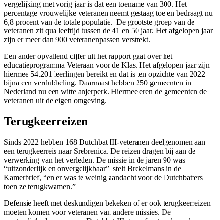
vergelijking met vorig jaar is dat een toename van 300. Het
percentage vrouwelijke veteranen neemt gestaag toe en bedraagt nu
6,8 procent van de totale populatie. De grootste groep van de
veteranen zit qua leeftijd tussen de 41 en 50 jaar. Het afgelopen jaar
zijn er meer dan 900 veteranenpassen verstrekt.
Een ander opvallend cijfer uit het rapport gaat over het
educatieprogramma Veteraan voor de Klas. Het afgelopen jaar zijn
hiermee 54.201 leerlingen bereikt en dat is ten opzichte van 2022
bijna een verdubbeling. Daarnaast hebben 250 gemeenten in
Nederland nu een witte anjerperk. Hiermee eren de gemeenten de
veteranen uit de eigen omgeving.
Terugkeerreizen
Sinds 2022 hebben 168
Dutchbat
III-veteranen deelgenomen aan
een terugkeerreis naar Srebrenica. De reizen dragen bij aan de
verwerking van het verleden. De missie in de jaren 90 was
“uitzonderlijk en onvergelijkbaar”, stelt Brekelmans in de
Kamerbrief, “en er was te weinig aandacht voor de Dutchbatters
toen ze terugkwamen.”
Defensie heeft met deskundigen bekeken of er ook terugkeerreizen
moeten komen voor veteranen van andere missies. De