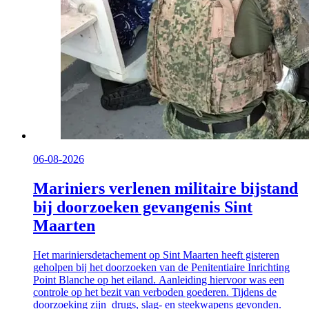
06-08-2026
Mariniers verlenen militaire bijstand
bij doorzoeken gevangenis Sint
Maarten
Het mariniersdetachement op Sint Maarten heeft gisteren
geholpen bij het doorzoeken van de Penitentiaire Inrichting
Point Blanche op het eiland. Aanleiding hiervoor was een
controle op het bezit van verboden goederen. Tijdens de
doorzoeking zijn drugs, slag- en steekwapens gevonden.