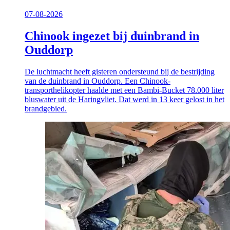
07-08-2026
Chinook ingezet bij duinbrand in
Ouddorp
De luchtmacht heeft gisteren ondersteund bij de bestrijding
van de duinbrand in Ouddorp. Een Chinook-
transporthelikopter haalde met een Bambi-Bucket 78.000 liter
bluswater uit de Haringvliet. Dat werd in 13 keer gelost in het
brandgebied.