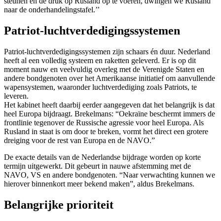
steunen en de druk op Rusland op te voeren, dwingen we Rusland
naar de onderhandelingstafel.’’
Patriot-
luchtverdedigingssystemen
Patriot
-luchtverdedigingssystemen zijn schaars én duur. Nederland
heeft al een volledig systeem en raketten geleverd. Er is op dit
moment nauw en veelvuldig overleg met de Verenigde Staten en
andere bondgenoten over het Amerikaanse initiatief om aanvullende
wapensystemen, waaronder luchtverdediging zoals
Patriots
, te
leveren.
Het kabinet heeft daarbij eerder aangegeven dat het belangrijk is dat
heel Europa bijdraagt. Brekelmans: “Oekraïne beschermt immers de
frontlinie tegenover de Russische agressie voor heel Europa. Als
Rusland in staat is om door te breken, vormt het direct een grotere
dreiging voor de rest van Europa en de NAVO.”
De exacte details van de Nederlandse bijdrage worden op korte
termijn uitgewerkt. Dit gebeurt in nauwe afstemming met de
NAVO, VS en andere bondgenoten. “Naar verwachting kunnen we
hierover binnenkort meer bekend maken”, aldus Brekelmans.
Belangrijke prioriteit