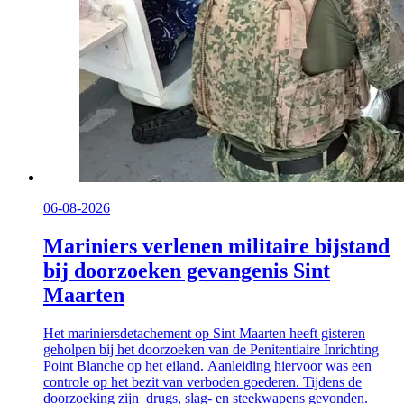
06-08-2026
Mariniers verlenen militaire bijstand
bij doorzoeken gevangenis Sint
Maarten
Het mariniersdetachement op Sint Maarten heeft gisteren
geholpen bij het doorzoeken van de Penitentiaire Inrichting
Point Blanche op het eiland. Aanleiding hiervoor was een
controle op het bezit van verboden goederen. Tijdens de
doorzoeking zijn drugs, slag- en steekwapens gevonden.