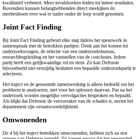
kwalitatief verbetert. Meer invalshoeken leiden tot betere resultaten.
Bovendien kunnen belanghebbenden direct meekijken én
meebeslissen over wat er nader onder de loep wordt genomen.
Joint Fact Finding
Bij Joint Fact Finding gebeurt elke stap tijdens het speurwerk in
samenspraak met de betrokken partijen. Denk aan het komen tot
onderzoeksvragen, de selectie van een onderzoeksbureau,
researchbegeleiding en het vaststellen van de conclusies. Iedere
partij heeft een gelijkwaardige rol en stem. Zo kan Defensie
bijvoorbeeld niet eenzijdig besluiten een bepaalde onderzoekpartij te
selecteren.
Het traject en de genoemde samenwerking is alleen bedoeld om het
probleem te analyseren, niet voor het oplossen daarvan. Pas na het
onderzoek worden mogelijke vervolgacties besproken en bepaald.
Als blijkt dat Defensie de veroorzaker van de schades is, neemt het
departement zijn verantwoordelijkheid.
Omwonenden
De 4 bij het traject betrokken omwonenden, hebben zich na een
oproep van Defensie gemeld. Zij zorgen ervoor dat het perspectief