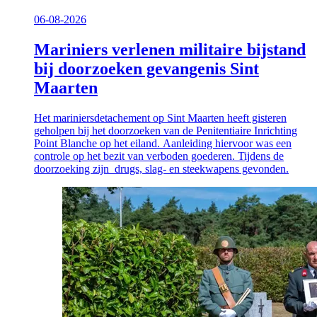
06-08-2026
Mariniers verlenen militaire bijstand
bij doorzoeken gevangenis Sint
Maarten
Het mariniersdetachement op Sint Maarten heeft gisteren
geholpen bij het doorzoeken van de Penitentiaire Inrichting
Point Blanche op het eiland. Aanleiding hiervoor was een
controle op het bezit van verboden goederen. Tijdens de
doorzoeking zijn drugs, slag- en steekwapens gevonden.