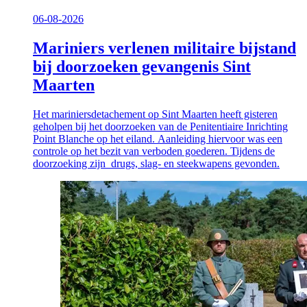
06-08-2026
Mariniers verlenen militaire bijstand
bij doorzoeken gevangenis Sint
Maarten
Het mariniersdetachement op Sint Maarten heeft gisteren
geholpen bij het doorzoeken van de Penitentiaire Inrichting
Point Blanche op het eiland. Aanleiding hiervoor was een
controle op het bezit van verboden goederen. Tijdens de
doorzoeking zijn drugs, slag- en steekwapens gevonden.