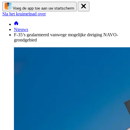
Voeg de app toe aan uw startscherm
Sla het kruimelpad over
Nieuws
F-35’s gealarmeerd vanwege mogelijke dreiging NAVO-
grondgebied