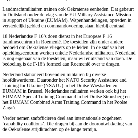
Landmachtmilitairen trainen ook Oekraïense eenheden. Dat gebeurt
in Duitsland onder de vlag van de
EU Military Assistance Mission
in support of Ukraine
(EUMAM). Wapenhandelingen, optreden in
verstedelijkt gebied en commandovoering staan hierbij centraal.
18 Nederlandse F-16’s doen dienst in het Europese F-16-
trainingscentrum in Roemenië. De toestellen zijn onder andere
bedoeld om Oekraïense vliegers op te leiden. In de staf van het
opleidingscentrum werken enkele Nederlandse militairen. Nederland
is nog eigenaar van de toestellen, maar wil er afstand van doen. De
bedoeling is de F-16’s formeel aan Roemenië over te dragen.
Nederland stationeert bovendien militairen bij diverse
hoofdkwartieren. Daaronder het
NATO Security Assistance and
Training for Ukraine
(NSATU) in het Duitse Wiesbaden en
EUMAM in Brussel. Nederlandse militairen werken ook bij het
EUMAM
Special Training Command
in het Duitse Strausberg en
het EUMAM
Combined Arms Training Command
in het Poolse
Żagań.
Verder nemen stafofficieren deel aan internationale zogeheten
‘
capability coalitions
’. Die dragen bij aan de doorontwikkeling van
de Oekraïense strijdkrachten op de lange termijn.