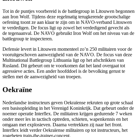
Tot in de puntjes voorbereid is de
battlegroup
in Litouwen begonnen
aan Iron Wolf. Tijdens deze regelmatig terugkerende grootschalige
oefening toont ze aan klaar te zijn om in NAVO-verband Litouwen
te verdedigen. De focus ligt op zowel het verdedigend gevecht als
de tegenaanval. De NAVO gebruikt
Iron Wolf
om het niveau van de
battlegroup
te inspecteren.
Defensie levert in Litouwen momenteel zo’n 250 militairen voor de
vooruitgeschoven aanwezigheid van de NAVO. De focus van deze
Multinational Battlegroup Lithuania
ligt op het afschrikken van
Rusland. Dit gebeurt om te voorkomen dat het land overgaat tot
agressieve acties. Een ander hoofddoel is de bevolking gerust te
stellen met de aanwezigheid van troepen.
Oekraïne
Nederlandse instructeurs geven Oekraïense rekruten op grote schaal
een basisopleiding in het Verenigd Koninkrijk. Dat gebeurt onder de
noemer operatie
Interflex
. De militairen krijgen gedurende 7 weken
onder meer les in tactisch optreden, schieten, wapenkennis en het
omgaan met explosieven. Daarna vertrekken zij naar het front.
Interflex
leidt verder Oekraïense militairen op tot instructeurs, het
zogeheten
train-the-trainer-concept
.