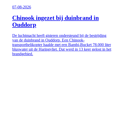
07-08-2026
Chinook ingezet bij duinbrand in
Ouddorp
De luchtmacht heeft gisteren ondersteund bij de bestrijding
van de duinbrand in Ouddorp. Een Chinook-
transporthelikopter haalde met een Bambi-Bucket 78.000 liter
bluswater uit de Haringvliet. Dat werd in 13 keer gelost in het
brandgebied.