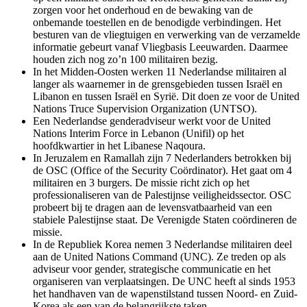
zorgen voor het onderhoud en de bewaking van de
onbemande toestellen en de benodigde verbindingen. Het
besturen van de vliegtuigen en verwerking van de verzamelde
informatie gebeurt vanaf Vliegbasis Leeuwarden. Daarmee
houden zich nog zo’n 100 militairen bezig.
In het Midden-Oosten werken 11 Nederlandse militairen al
langer als waarnemer in de grensgebieden tussen Israël en
Libanon en tussen Israël en Syrië. Dit doen ze voor de
United
Nations Truce Supervision Organization
(UNTSO).
Een Nederlandse genderadviseur werkt voor de
United
Nations Interim Force in Lebanon
(Unifil) op het
hoofdkwartier in het Libanese Naqoura.
In Jeruzalem en Ramallah zijn 7 Nederlanders betrokken bij
de OSC (
Office of the Security Coördinator
). Het gaat om 4
militairen en 3 burgers. De missie richt zich op het
professionaliseren van de Palestijnse veiligheidssector. OSC
probeert bij te dragen aan de levensvatbaarheid van een
stabiele Palestijnse staat. De Verenigde Staten coördineren de
missie.
In de Republiek Korea nemen 3 Nederlandse militairen deel
aan de
United Nations Command
(UNC). Ze treden op als
adviseur voor gender, strategische communicatie en het
organiseren van verplaatsingen. De UNC heeft al sinds 1953
het handhaven van de wapenstilstand tussen Noord- en Zuid-
Korea als een van de belangrijkste taken.