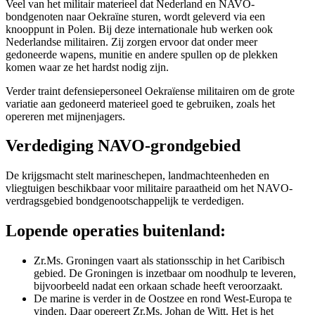
Veel van het militair materieel dat Nederland en NAVO-
bondgenoten naar Oekraïne sturen, wordt geleverd via een
knooppunt in Polen. Bij deze internationale hub werken ook
Nederlandse militairen. Zij zorgen ervoor dat onder meer
gedoneerde wapens, munitie en andere spullen op de plekken
komen waar ze het hardst nodig zijn.
Verder traint defensiepersoneel Oekraïense militairen om de grote
variatie aan gedoneerd materieel goed te gebruiken, zoals het
opereren met mijnenjagers.
Verdediging NAVO-grondgebied
De krijgsmacht stelt marineschepen, landmachteenheden en
vliegtuigen beschikbaar voor militaire paraatheid om het NAVO-
verdragsgebied bondgenootschappelijk te verdedigen.
Lopende operaties buitenland:
Zr.Ms. Groningen vaart als stationsschip in het Caribisch
gebied. De Groningen is inzetbaar om noodhulp te leveren,
bijvoorbeeld nadat een orkaan schade heeft veroorzaakt.
De marine is verder in de Oostzee en rond West-Europa te
vinden. Daar opereert Zr.Ms. Johan de Witt. Het is het