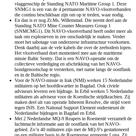
vlaggenschip de
Standing NATO Maritime Group 1
. Deze
SNMG1 is een van de 4 permanente NAVO-vlootverbanden
die continu beschikbaar zijn om op te treden, waar nodig.
En dan is er nog Zr.Ms. Willemstad. Die neemt deel aan de
Standing NATO Mine Counter Measures Group 1
(SNMCMG1). Dit NAVO-vlootverband heeft onder meer als
taak om explosieven in zee onschadelijk te maken. Verder
moet het sabotage van onderzeese infrastructuur voorkomen.
Denk daarbij aan de vele kabels die over de zeebodem lopen.
Het vlootverband doet momenteel mee aan de maritieme
missie
Baltic Sentry
. Dat is een NAVO-operatie om de
collectieve verdediging en afschrikking van het NAVO-
bondgenootschap te versterken, met name langs de oostflank
en in de Baltische regio.
Voor de NAVO-missie in Irak (NMI) werken 15 Nederlandse
militairen op het hoofdkwartier in Bagdad. Ook civiele
adviseurs leveren een bijdrage. In Erbil werken 5 Nederlandse
militairen als adviseur voor de Koerdische strijdkrachten. Zij
maken deel uit van operatie
Inherent Resolve
, die strijd voert
tegen ISIS. Een
National Support Element
ondersteunt de
Nederlandse bijdragen in Bagdad en Erbil.
Met 2 Nederlandse MQ-9
Reapers
in Roemenië verzamelt de
luchtmacht informatie aan de oostflank van het NAVO-
gebied. Zo’n 40 militairen zijn met de MQ-9’s gestationeerd
op een militaire basis in de Roemeense gemeente Luna. Zij