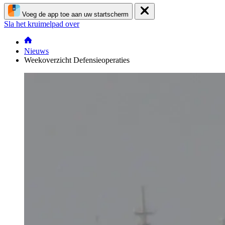
Voeg de app toe aan uw startscherm
Sla het kruimelpad over
Nieuws
Weekoverzicht Defensieoperaties