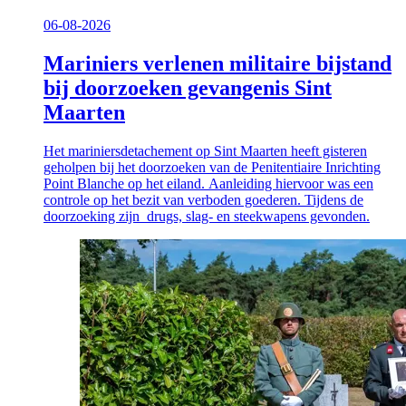
06-08-2026
Mariniers verlenen militaire bijstand
bij doorzoeken gevangenis Sint
Maarten
Het mariniersdetachement op Sint Maarten heeft gisteren
geholpen bij het doorzoeken van de Penitentiaire Inrichting
Point Blanche op het eiland. Aanleiding hiervoor was een
controle op het bezit van verboden goederen. Tijdens de
doorzoeking zijn drugs, slag- en steekwapens gevonden.