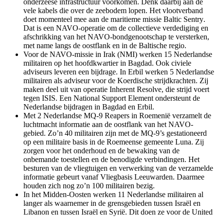
onderzeese infrastructuur voorkomen. Denk daarbij aan de
vele kabels die over de zeebodem lopen. Het vlootverband
doet momenteel mee aan de maritieme missie
Baltic Sentry
.
Dat is een NAVO-operatie om de collectieve verdediging en
afschrikking van het NAVO-bondgenootschap te versterken,
met name langs de oostflank en in de Baltische regio.
Voor de NAVO-missie in Irak (NMI) werken 15 Nederlandse
militairen op het hoofdkwartier in Bagdad. Ook civiele
adviseurs leveren een bijdrage. In Erbil werken 5 Nederlandse
militairen als adviseur voor de Koerdische strijdkrachten. Zij
maken deel uit van operatie
Inherent Resolve
, die strijd voert
tegen ISIS. Een
National Support Element
ondersteunt de
Nederlandse bijdragen in Bagdad en Erbil.
Met 2 Nederlandse MQ-9
Reapers
in Roemenië verzamelt de
luchtmacht informatie aan de oostflank van het NAVO-
gebied. Zo’n 40 militairen zijn met de MQ-9’s gestationeerd
op een militaire basis in de Roemeense gemeente Luna. Zij
zorgen voor het onderhoud en de bewaking van de
onbemande toestellen en de benodigde verbindingen. Het
besturen van de vliegtuigen en verwerking van de verzamelde
informatie gebeurt vanaf Vliegbasis Leeuwarden. Daarmee
houden zich nog zo’n 100 militairen bezig.
In het Midden-Oosten werken 11 Nederlandse militairen al
langer als waarnemer in de grensgebieden tussen Israël en
Libanon en tussen Israël en Syrië. Dit doen ze voor de
United