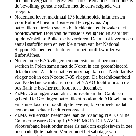
het land overgaat tot agressieve acties. Een ander hoofddoel is
de bevolking gerust te stellen met de aanwezigheid van
troepen.
Nederland levert maximaal 175 luchtmobiele infanteristen
voor Eufor Althea in Bosnië en Herzegovina. Zij
patrouilleren, treden snel op bij incidenten en bewaken het
hoofdkwartier. Doel van de missie is veiligheid en stabiliteit
op de Westelijke Balkan te bevorderen. Daarnaast leveren een
aantal stafofficieren en een klein team van het
National
Support Element
een bijdrage aan het hoofdkwartier van
Eufor Althea.
Nederlandse F-35-vliegers en ondersteunend personeel
werken in Polen samen met de Noren in een gecombineerd
detachement. Als de situatie erom vraagt kan een Nederlandse
vlieger ook in een Noorse F-35 vliegen. De beschikbaarheid
van Nederlandse militairen om het NAVO-luchtruim aan de
oostflank te beschermen loopt tot 1 december.
Zr.Ms. Groningen vaart als stationsschip in het Caribisch
gebied. De Groningen patrouilleert rondom de ABC-eilanden
en is inzetbaar om noodhulp te leveren, bijvoorbeeld nadat
een orkaan schade heeft veroorzaakt.
Zr.Ms. Willemstad neemt deel aan de
Standing NATO Mine
Countermeasures Group
1 (SNMCMG1). Dit NAVO-
vlootverband heeft onder meer als taak om explosieven in zee
onschadelijk te maken. Verder moet het sabotage van