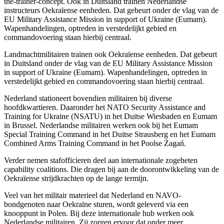
the-trainer-concept. Ook in Duitsland trainen Nederlandse
instructeurs Oekraïense eenheden. Dat gebeurt onder de vlag van de
EU
Military Assistance Mission in support of Ukraine
(Eumam).
Wapenhandelingen, optreden in verstedelijkt gebied en
commandovoering staan hierbij centraal.
Landmachtmilitairen trainen ook Oekraïense eenheden. Dat gebeurt
in Duitsland onder de vlag van de EU
Military Assistance Mission
in support of Ukraine
(Eumam). Wapenhandelingen, optreden in
verstedelijkt gebied en commandovoering staan hierbij centraal.
Nederland stationeert bovendien militairen bij diverse
hoofdkwartieren. Daaronder het
NATO Security Assistance and
Training for Ukraine
(NSATU) in het Duitse Wiesbaden en Eumam
in Brussel. Nederlandse militairen werken ook bij het Eumam
Special Training Command
in het Duitse Strausberg en het Eumam
Combined Arms Training Command
in het Poolse Żagań.
Verder nemen stafofficieren deel aan internationale zogeheten
capability coalitions
. Die dragen bij aan de doorontwikkeling van de
Oekraïense strijdkrachten op de lange termijn.
Veel van het militair materieel dat Nederland en NAVO-
bondgenoten naar Oekraïne sturen, wordt geleverd via een
knooppunt in Polen. Bij deze internationale hub werken ook
Nederlandse militairen. Zij zorgen ervoor dat onder meer