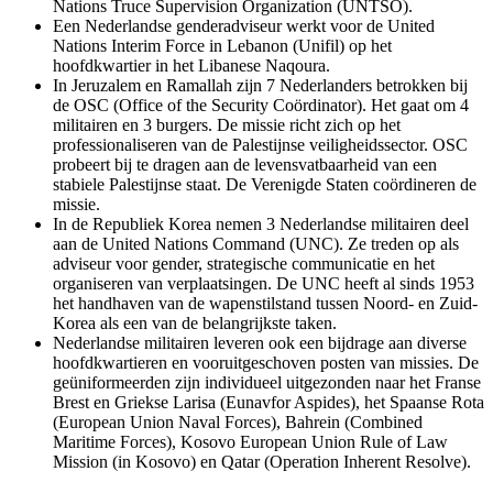
Nations Truce Supervision Organization
(UNTSO).
Een Nederlandse genderadviseur werkt voor de
United
Nations Interim Force in Lebanon
(Unifil) op het
hoofdkwartier in het Libanese Naqoura.
In Jeruzalem en Ramallah zijn 7 Nederlanders betrokken bij
de OSC (
Office of the Security Coördinator
). Het gaat om 4
militairen en 3 burgers. De missie richt zich op het
professionaliseren van de Palestijnse veiligheidssector. OSC
probeert bij te dragen aan de levensvatbaarheid van een
stabiele Palestijnse staat. De Verenigde Staten coördineren de
missie.
In de Republiek Korea nemen 3 Nederlandse militairen deel
aan de
United Nations Command
(UNC). Ze treden op als
adviseur voor gender, strategische communicatie en het
organiseren van verplaatsingen. De UNC heeft al sinds 1953
het handhaven van de wapenstilstand tussen Noord- en Zuid-
Korea als een van de belangrijkste taken.
Nederlandse militairen leveren ook een bijdrage aan diverse
hoofdkwartieren en vooruitgeschoven posten van missies. De
geüniformeerden zijn individueel uitgezonden naar het Franse
Brest en Griekse Larisa (Eunavfor Aspides), het Spaanse Rota
(
European Union Naval Forces
), Bahrein (
Combined
Maritime Forces
), Kosovo
European Union Rule of Law
Mission
(in Kosovo) en Qatar (
Operation Inherent Resolve
).