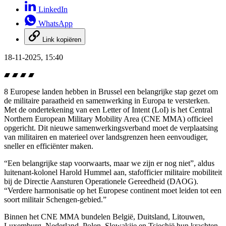
LinkedIn
WhatsApp
Link kopiëren
18-11-2025, 15:40
8 Europese landen hebben in Brussel een belangrijke stap gezet om
de militaire paraatheid en samenwerking in Europa te versterken.
Met de ondertekening van een Letter of Intent (LoI) is het Central
Northern European Military Mobility Area (CNE MMA) officieel
opgericht. Dit nieuwe samenwerkingsverband moet de verplaatsing
van militairen en materieel over landsgrenzen heen eenvoudiger,
sneller en efficiënter maken.
“Een belangrijke stap voorwaarts, maar we zijn er nog niet”, aldus
luitenant-kolonel Harold Hummel aan, stafofficier militaire mobiliteit
bij de Directie Aansturen Operationele Gereedheid (DAOG).
“Verdere harmonisatie op het Europese continent moet leiden tot een
soort militair Schengen-gebied.”
Binnen het CNE MMA bundelen België, Duitsland, Litouwen,
Luxemburg, Nederland, Polen, Slowakije en Tsjechië hun krachten.