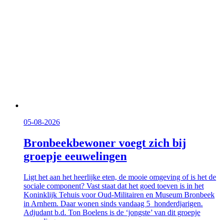
05-08-2026
Bronbeekbewoner voegt zich bij
groepje eeuwelingen
Ligt het aan het heerlijke eten, de mooie omgeving of is het de
sociale component? Vast staat dat het goed toeven is in het
Koninklijk Tehuis voor Oud-Militairen en Museum Bronbeek
in Arnhem. Daar wonen sinds vandaag 5 honderdjarigen.
Adjudant b.d. Ton Boelens is de ‘jongste’ van dit groepje