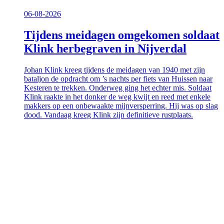
06-08-2026
Tijdens meidagen omgekomen soldaat
Klink herbegraven in Nijverdal
Johan Klink kreeg tijdens de meidagen van 1940 met zijn
bataljon de opdracht om ’s nachts per fiets van Huissen naar
Kesteren te trekken. Onderweg ging het echter mis. Soldaat
Klink raakte in het donker de weg kwijt en reed met enkele
makkers op een onbewaakte mijnversperring. Hij was op slag
dood. Vandaag kreeg Klink zijn definitieve rustplaats.