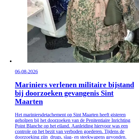
06-08-2026
Mariniers verlenen militaire bijstand
bij doorzoeken gevangenis Sint
Maarten
Het mariniersdetachement op Sint Maarten heeft gisteren
geholpen bij het doorzoeken van de Penitentiaire Inrichting
Point Blanche op het eiland. Aanleiding hiervoor was een
controle op het bezit van verboden goederen. Tijdens de
doorzoeking zijn drugs, slag- en steekwapens gevonden.