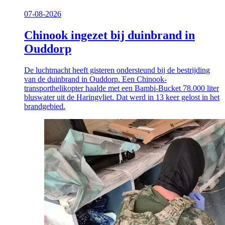
07-08-2026
Chinook ingezet bij duinbrand in
Ouddorp
De luchtmacht heeft gisteren ondersteund bij de bestrijding
van de duinbrand in Ouddorp. Een Chinook-
transporthelikopter haalde met een Bambi-Bucket 78.000 liter
bluswater uit de Haringvliet. Dat werd in 13 keer gelost in het
brandgebied.