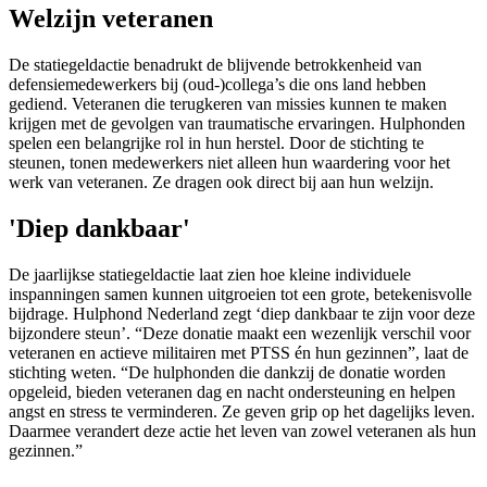
Welzijn veteranen
De statiegeldactie benadrukt de blijvende betrokkenheid van
defensiemedewerkers bij (oud-)collega’s die ons land hebben
gediend. Veteranen die terugkeren van missies kunnen te maken
krijgen met de gevolgen van traumatische ervaringen. Hulphonden
spelen een belangrijke rol in hun herstel. Door de stichting te
steunen, tonen medewerkers niet alleen hun waardering voor het
werk van veteranen. Ze dragen ook direct bij aan hun welzijn.
'Diep dankbaar'
De jaarlijkse statiegeldactie laat zien hoe kleine individuele
inspanningen samen kunnen uitgroeien tot een grote, betekenisvolle
bijdrage. Hulphond Nederland zegt ‘diep dankbaar te zijn voor deze
bijzondere steun’. “Deze donatie maakt een wezenlijk verschil voor
veteranen en actieve militairen met PTSS én hun gezinnen”, laat de
stichting weten. “De hulphonden die dankzij de donatie worden
opgeleid, bieden veteranen dag en nacht ondersteuning en helpen
angst en stress te verminderen. Ze geven grip op het dagelijks leven.
Daarmee verandert deze actie het leven van zowel veteranen als hun
gezinnen.”