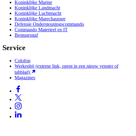
Koninklijke Marine
Koninklijke Landmacht
Koninklijke Luchtmacht
Koninklijke Marechaussee
Defensie Ondersteuningscommando
Commando Materieel en IT
Bestuursstaf
Service
Colofon
Werkenbij
(externe link, opent in een nieuw venster of
tabblad)
Magazines