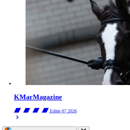
KMarMagazine
Editie 07
2026