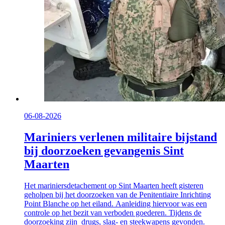
06-08-2026
Mariniers verlenen militaire bijstand
bij doorzoeken gevangenis Sint
Maarten
Het mariniersdetachement op Sint Maarten heeft gisteren
geholpen bij het doorzoeken van de Penitentiaire Inrichting
Point Blanche op het eiland. Aanleiding hiervoor was een
controle op het bezit van verboden goederen. Tijdens de
doorzoeking zijn drugs, slag- en steekwapens gevonden.