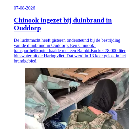
07-08-2026
Chinook ingezet bij duinbrand in
Ouddorp
De luchtmacht heeft gisteren ondersteund bij de bestrijding
van de duinbrand in Ouddorp. Een Chinook-
transporthelikopter haalde met een Bambi-Bucket 78.000 liter
bluswater uit de Haringvliet. Dat werd in 13 keer gelost in het
brandgebied.