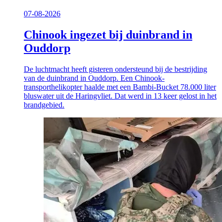
07-08-2026
Chinook ingezet bij duinbrand in
Ouddorp
De luchtmacht heeft gisteren ondersteund bij de bestrijding
van de duinbrand in Ouddorp. Een Chinook-
transporthelikopter haalde met een Bambi-Bucket 78.000 liter
bluswater uit de Haringvliet. Dat werd in 13 keer gelost in het
brandgebied.