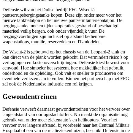
Defensie wil van het Duitse bedrijf FFG Wisent-2
pantserrupsbergingstanks kopen. Deze zijn onder meer voor het
nieuwe tankbataljon en het nieuwe pantserinfanteriebataljon. De
bergingstanks moeten tijdens operaties gestrand of beschadigd
materieel veilig bergen, ook onder vijandelijk vuur. De
bergingsvoertuigen zijn inclusief op afstand bedienbare
wapenstations, munitie, reservedelen en IT-middelen.
De Wisent-2 is gebouwd op het chassis van de Leopard-2 tank en
kan direct van de plank worden gekocht. Dat vermindert risico’s op
vertragingen en kostenoverschrijdingen. Defensie kiest bewust voor
eenvoud. Hoe simpeler het systeem, hoe makkelijker het gebruik,
onderhoud en de opleiding. Ook valt er sneller te produceren om
eventuele verliezen aan te vullen. Binnen het partnerschap met FFG
zal ook de Nederlandse industrie een rol krijgen.
Gewondentreinen
Defensie verwerft daarnaast gewondentreinen voor het vervoer over
lange afstand van oorlogsslachtoffers. Nu maakt de organisatie nog
gebruik van onder meer ziekenauto’s en helikopters. Voor het
vervoer over langere afstand, bijvoorbeeld naar het Centraal Militair
Hospitaal of een van de relatieziekenhuizen, beschikt Defensie in de