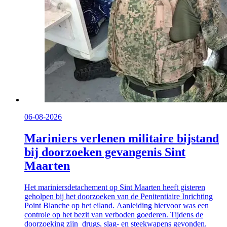
06-08-2026
Mariniers verlenen militaire bijstand
bij doorzoeken gevangenis Sint
Maarten
Het mariniersdetachement op Sint Maarten heeft gisteren
geholpen bij het doorzoeken van de Penitentiaire Inrichting
Point Blanche op het eiland. Aanleiding hiervoor was een
controle op het bezit van verboden goederen. Tijdens de
doorzoeking zijn drugs, slag- en steekwapens gevonden.