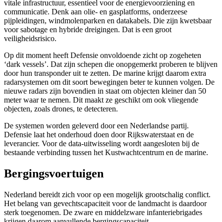
vitale infrastructuur, essentieel voor de energievoorziening en
communicatie. Denk aan olie- en gasplatforms, onderzeese
pijpleidingen, windmolenparken en datakabels. Die zijn kwetsbaar
voor sabotage en hybride dreigingen. Dat is een groot
veiligheidsrisico.
Op dit moment heeft Defensie onvoldoende zicht op zogeheten
‘
dark vessels
’. Dat zijn schepen die onopgemerkt proberen te blijven
door hun transponder uit te zetten. De marine krijgt daarom extra
radarsystemen om dit soort bewegingen beter te kunnen volgen. De
nieuwe radars zijn bovendien in staat om objecten kleiner dan 50
meter waar te nemen. Dit maakt ze geschikt om ook vliegende
objecten, zoals drones, te detecteren.
De systemen worden geleverd door een Nederlandse partij.
Defensie laat het onderhoud doen door Rijkswaterstaat en de
leverancier. Voor de data-uitwisseling wordt aangesloten bij de
bestaande verbinding tussen het Kustwachtcentrum en de marine.
Bergingsvoertuigen
Nederland bereidt zich voor op een mogelijk grootschalig conflict.
Het belang van gevechtscapaciteit voor de landmacht is daardoor
sterk toegenomen. De zware en middelzware infanteriebrigades
krijgen daarom aanvullende bergingscapaciteit.