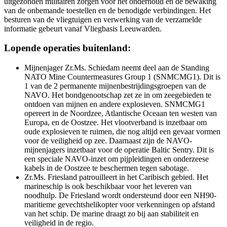
uitgezonden militairen zorgen voor het onderhoud en de bewaking
van de onbemande toestellen en de benodigde verbindingen. Het
besturen van de vliegtuigen en verwerking van de verzamelde
informatie gebeurt vanaf Vliegbasis Leeuwarden.
Lopende operaties buitenland:
Mijnenjager Zr.Ms. Schiedam neemt deel aan de
Standing
NATO Mine Countermeasures Group 1
(SNMCMG1). Dit is
1 van de 2 permanente mijnenbestrijdingsgroepen van de
NAVO. Het bondgenootschap zet ze in om zeegebieden te
ontdoen van mijnen en andere explosieven. SNMCMG1
opereert in de Noordzee, Atlantische Oceaan ten westen van
Europa, en de Oostzee. Het vlootverband is inzetbaar om
oude explosieven te ruimen, die nog altijd een gevaar vormen
voor de veiligheid op zee. Daarnaast zijn de NAVO-
mijnenjagers inzetbaar voor de operatie Baltic Sentry. Dit is
een speciale NAVO-inzet om pijpleidingen en onderzeese
kabels in de Oostzee te beschermen tegen sabotage.
Zr.Ms. Friesland patrouilleert in het Caribisch gebied. Het
marineschip is ook beschikbaar voor het leveren van
noodhulp. De Friesland wordt ondersteund door een NH90-
maritieme gevechtshelikopter voor verkenningen op afstand
van het schip. De marine draagt zo bij aan stabiliteit en
veiligheid in de regio.