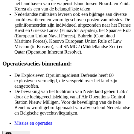
het handhaven van de wapenstilstand tussen Noord- en Zuid-
Korea als een van de belangrijkste taken.
Nederlandse militairen leveren ook een bijdrage aan diverse
hoofdkwartieren en vooruitgeschoven posten van missies. De
geüniformeerden zijn individueel uitgezonden naar het Franse
Brest en Griekse Larisa (Eunavfor Aspides), het Spaanse Rota
(
European Union Naval Forces)
, Bahrein (Combined
Maritime Forces),
Kosovo European Union Rule of Law
Mission
(in Kosovo), staf SNMG2 (Middellandse Zee) en
Qatar (
Operation Inherent Resolve
).
Operaties/acties binnenland:
De Explosieven Opruimingsdienst Defensie heeft 60
explosieven vernietigd, die verspreid over het land zijn
aangetroffen.
De bewaking van het luchtruim van Nederland gebeurt 24/7
door de luchtgevechtsleiding vanaf
Air Operations Control
Station
Nieuw Milligen. Voor de beveiliging van de hele
Benelux wordt gebruikgemaakt van afwisselend Nederlandse
en Belgische gevechtsvliegtuigen.
Missies en operaties