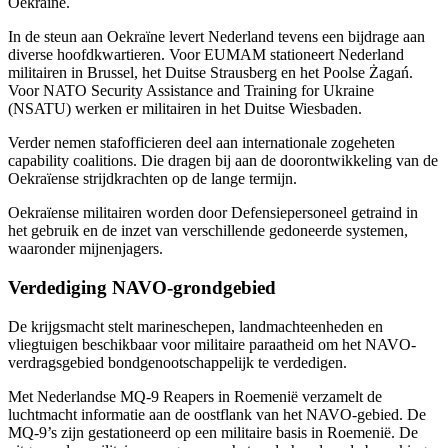
Oekraïne.
In de steun aan Oekraïne levert Nederland tevens een bijdrage aan
diverse hoofdkwartieren. Voor EUMAM stationeert Nederland
militairen in Brussel, het Duitse
Strausberg
en het Poolse Żagań.
Voor
NATO Security Assistance and Training for Ukraine
(NSATU) werken er militairen in het Duitse Wiesbaden.
Verder nemen stafofficieren deel aan internationale zogeheten
capability coalitions
. Die dragen bij aan de doorontwikkeling van de
Oekraïense strijdkrachten op de lange termijn.
Oekraïense militairen worden door Defensiepersoneel getraind in
het gebruik en de inzet van verschillende gedoneerde systemen,
waaronder mijnenjagers.
Verdediging NAVO-grondgebied
De krijgsmacht stelt marineschepen, landmachteenheden en
vliegtuigen beschikbaar voor militaire paraatheid om het NAVO-
verdragsgebied bondgenootschappelijk te verdedigen.
Met Nederlandse
MQ-9 Reapers
in Roemenië verzamelt de
luchtmacht informatie aan de oostflank van het NAVO-gebied. De
MQ-9’s zijn gestationeerd op een militaire basis in Roemenië. De