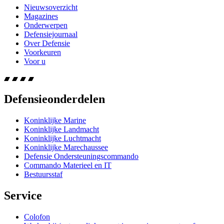
Nieuwsoverzicht
Magazines
Onderwerpen
Defensiejournaal
Over Defensie
Voorkeuren
Voor u
Defensieonderdelen
Koninklijke Marine
Koninklijke Landmacht
Koninklijke Luchtmacht
Koninklijke Marechaussee
Defensie Ondersteuningscommando
Commando Materieel en IT
Bestuursstaf
Service
Colofon