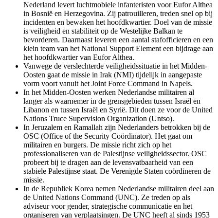
Nederland levert luchtmobiele infanteristen voor Eufor Althea
in Bosnië en Herzegovina. Zij patrouilleren, treden snel op bij
incidenten en bewaken het hoofdkwartier. Doel van de missie
is veiligheid en stabiliteit op de Westelijke Balkan te
bevorderen. Daarnaast leveren een aantal stafofficieren en een
klein team van het
National Support Element
een bijdrage aan
het hoofdkwartier van Eufor Althea.
Vanwege de verslechterde veiligheidssituatie in het Midden-
Oosten gaat de missie in Irak (NMI) tijdelijk in aangepaste
vorm voort vanuit het
Joint Force Command
in Napels.
In het Midden-Oosten werken Nederlandse militairen al
langer als waarnemer in de grensgebieden tussen Israël en
Libanon en tussen Israël en Syrië. Dit doen ze voor de
United
Nations Truce Supervision Organization (
Untso).
In Jeruzalem en Ramallah zijn Nederlanders betrokken bij de
OSC (
Office of the Security Coördinator
). Het gaat om
militairen en burgers. De missie richt zich op het
professionaliseren van de Palestijnse veiligheidssector. OSC
probeert bij te dragen aan de levensvatbaarheid van een
stabiele Palestijnse staat. De Verenigde Staten coördineren de
missie.
In de Republiek Korea nemen Nederlandse militairen deel aan
de
United Nations Command
(UNC). Ze treden op als
adviseur voor gender, strategische communicatie en het
organiseren van verplaatsingen. De UNC heeft al sinds 1953