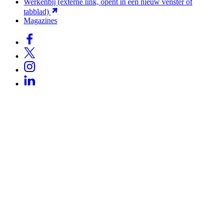
Werkenbij
(externe link, opent in een nieuw venster of
tabblad)
Magazines