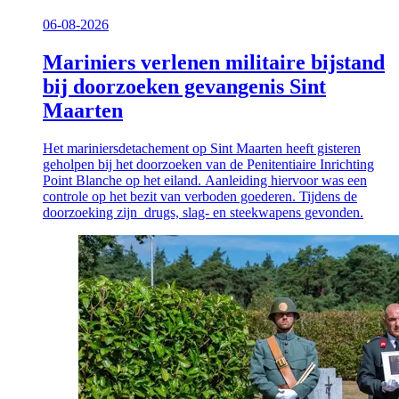
06-08-2026
Mariniers verlenen militaire bijstand
bij doorzoeken gevangenis Sint
Maarten
Het mariniersdetachement op Sint Maarten heeft gisteren
geholpen bij het doorzoeken van de Penitentiaire Inrichting
Point Blanche op het eiland. Aanleiding hiervoor was een
controle op het bezit van verboden goederen. Tijdens de
doorzoeking zijn drugs, slag- en steekwapens gevonden.