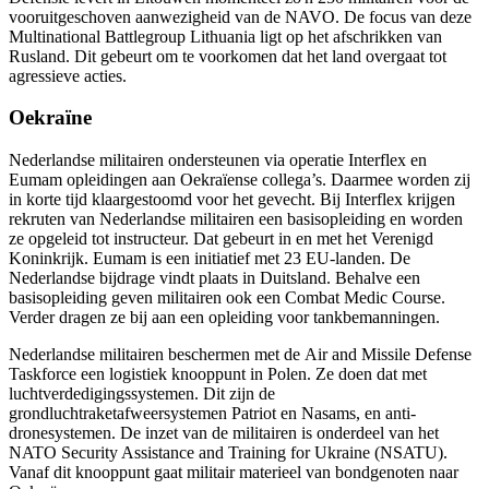
vooruitgeschoven aanwezigheid van de NAVO. De focus van deze
Multinational Battlegroup Lithuania
ligt op het afschrikken van
Rusland. Dit gebeurt om te voorkomen dat het land overgaat tot
agressieve acties.
Oekraïne
Nederlandse militairen ondersteunen via operatie Interflex en
Eumam opleidingen aan Oekraïense collega’s. Daarmee worden zij
in korte tijd klaargestoomd voor het gevecht. Bij Interflex krijgen
rekruten van Nederlandse militairen een basisopleiding en worden
ze opgeleid tot instructeur. Dat gebeurt in en met het Verenigd
Koninkrijk. Eumam is een initiatief met 23 EU-landen. De
Nederlandse bijdrage vindt plaats in Duitsland. Behalve een
basisopleiding geven militairen ook een Combat Medic Course.
Verder dragen ze bij aan een opleiding voor tankbemanningen.
Nederlandse militairen beschermen met de
Air and Missile Defense
Taskforce
een logistiek knooppunt in Polen. Ze doen dat met
luchtverdedigingssystemen. Dit zijn de
grondluchtraketafweersystemen
Patriot
en Nasams, en anti-
dronesystemen. De inzet van de militairen is onderdeel van het
NATO Security Assistance and Training for Ukraine
(NSATU).
Vanaf dit knooppunt gaat militair materieel van bondgenoten naar