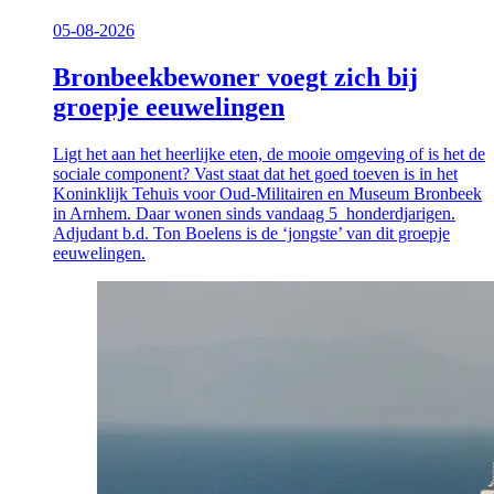
05-08-2026
Bronbeekbewoner voegt zich bij
groepje eeuwelingen
Ligt het aan het heerlijke eten, de mooie omgeving of is het de
sociale component? Vast staat dat het goed toeven is in het
Koninklijk Tehuis voor Oud-Militairen en Museum Bronbeek
in Arnhem. Daar wonen sinds vandaag 5 honderdjarigen.
Adjudant b.d. Ton Boelens is de ‘jongste’ van dit groepje
eeuwelingen.