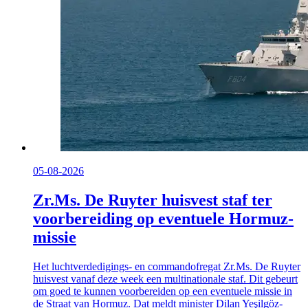
05-08-2026
Zr.Ms. De Ruyter huisvest staf ter
voorbereiding op eventuele Hormuz-
missie
Het luchtverdedigings- en commandofregat Zr.Ms. De Ruyter
huisvest vanaf deze week een multinationale staf. Dit gebeurt
om goed te kunnen voorbereiden op een eventuele missie in
de Straat van Hormuz. Dat meldt minister Dilan Yeşilgöz-