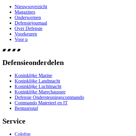
Nieuwsoverzicht
Magazines
Onderwerpen
Defensiejournaal
Over Defensie
Voorkeuren
Voor u
Defensieonderdelen
Koninklijke Marine
Koninklijke Landmacht
Koninklijke Luchtmacht
Koninklijke Marechaussee
Defensie Ondersteuningscommando
Commando Materieel en IT
Bestuursstaf
Service
Colofon