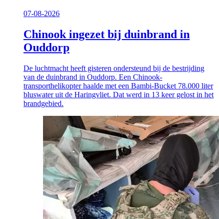
07-08-2026
Chinook ingezet bij duinbrand in
Ouddorp
De luchtmacht heeft gisteren ondersteund bij de bestrijding
van de duinbrand in Ouddorp. Een Chinook-
transporthelikopter haalde met een Bambi-Bucket 78.000 liter
bluswater uit de Haringvliet. Dat werd in 13 keer gelost in het
brandgebied.