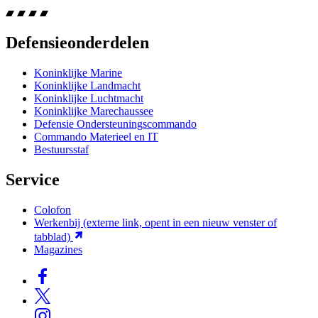
Defensieonderdelen
Koninklijke Marine
Koninklijke Landmacht
Koninklijke Luchtmacht
Koninklijke Marechaussee
Defensie Ondersteuningscommando
Commando Materieel en IT
Bestuursstaf
Service
Colofon
Werkenbij
(externe link, opent in een nieuw venster of
tabblad)
Magazines