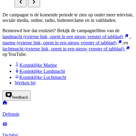
De campagne is de komende periode te zien op onder meer televisie,
sociale media, online, radio, buitenreclame en in vakbladen.
Benieuwd hoe dat eruitziet? Bekijk de campagnefilms van de
landmacht
(externe link, opent in een nieuw venster of tabblad)
,
marine
(externe link, opent in een nieuw venster of tabblad)
en
luchtmacht
(externe link, opent in een nieuw venster of tabblad)
op YouTube.
Koninklijke Marine
Koninklijke Landmacht
Koninklijke Luchtmacht
Werken bij
feedback
Defensie
Dichtbij