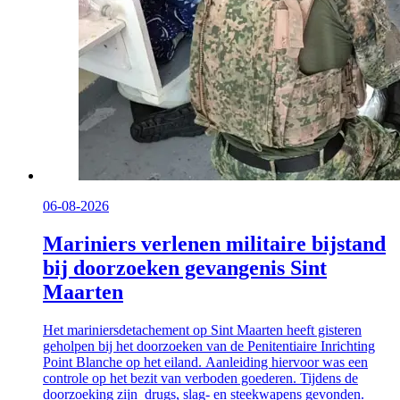
06-08-2026
Mariniers verlenen militaire bijstand
bij doorzoeken gevangenis Sint
Maarten
Het mariniersdetachement op Sint Maarten heeft gisteren
geholpen bij het doorzoeken van de Penitentiaire Inrichting
Point Blanche op het eiland. Aanleiding hiervoor was een
controle op het bezit van verboden goederen. Tijdens de
doorzoeking zijn drugs, slag- en steekwapens gevonden.