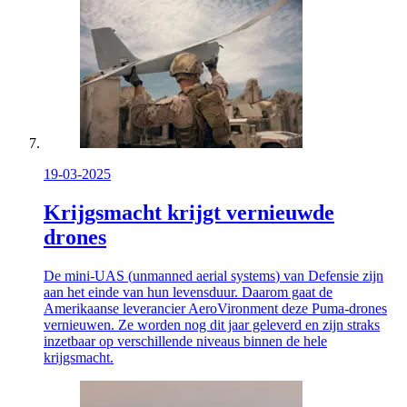
19-03-2025
Krijgsmacht krijgt vernieuwde
drones
De mini-UAS (
unmanned aerial systems
) van Defensie zijn
aan het einde van hun levensduur. Daarom gaat de
Amerikaanse leverancier AeroVironment deze Puma-drones
vernieuwen. Ze worden nog dit jaar geleverd en zijn straks
inzetbaar op verschillende niveaus binnen de hele
krijgsmacht.