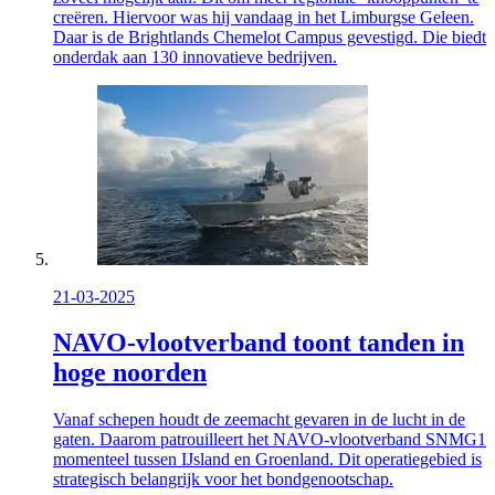
creëren. Hiervoor was hij vandaag in het Limburgse Geleen.
Daar is de
Brightlands
Chemelot Campus gevestigd. Die biedt
onderdak aan 130 innovatieve bedrijven.
21-03-2025
NAVO-vlootverband toont tanden in
hoge noorden
Vanaf schepen houdt de zeemacht gevaren in de lucht in de
gaten. Daarom patrouilleert het NAVO-vlootverband SNMG1
momenteel tussen IJsland en Groenland. Dit operatiegebied is
strategisch belangrijk voor het bondgenootschap.