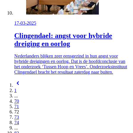
17-03-2025
Clingendael: angst voor hybride
dreiging en oorlog
Nederlanders blijken zeer eensgezind in hun angst voor
hybride dreigingen en oorlog. Dat is de hoofdconclusie van
het onderzoek ‘Tussen Hoop en Vrees’. Onderzoeksinstituut
Clingendael bracht het resultaat zaterdag naar buiten.
1
...
70
71
72
73
74
...