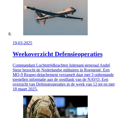
19-03-2025
Weekoverzicht Defensieoperaties
Commandant Luchtstrijdkrachten luitenant-generaal André
Steur bezocht de Nederlandse militairen in Roemenië. Een
MQ-9
Reaper
-detachement verzamelt daar met 3 onbemande
toestellen informatie aan de oostflank van de NAVO. Een
overzicht van Defensieoperaties in de week van 12 tot en met
18 maart 2025.