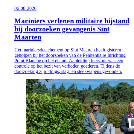
06-08-2026
Mariniers verlenen militaire bijstand
bij doorzoeken gevangenis Sint
Maarten
Het mariniersdetachement op Sint Maarten heeft gisteren
geholpen bij het doorzoeken van de Penitentiaire Inrichting
Point Blanche op het eiland. Aanleiding hiervoor was een
controle op het bezit van verboden goederen. Tijdens de
doorzoeking zijn drugs, slag- en steekwapens gevonden.