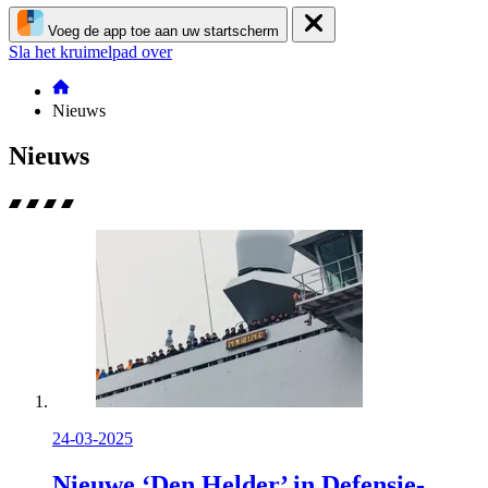
Voeg de app toe aan uw startscherm
Sla het kruimelpad over
Nieuws
Nieuws
24-03-2025
Nieuwe ‘Den Helder’ in Defensie-