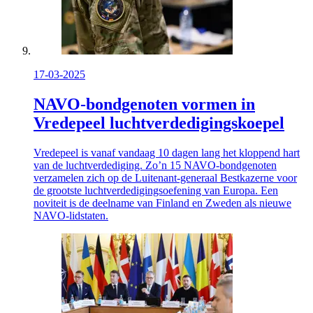
17-03-2025
NAVO-bondgenoten vormen in
Vredepeel luchtverdedigingskoepel
Vredepeel is vanaf vandaag 10 dagen lang het kloppend hart
van de luchtverdediging. Zo’n 15 NAVO-bondgenoten
verzamelen zich op de Luitenant-generaal Bestkazerne voor
de grootste luchtverdedigingsoefening van Europa. Een
noviteit is de deelname van Finland en Zweden als nieuwe
NAVO-lidstaten.