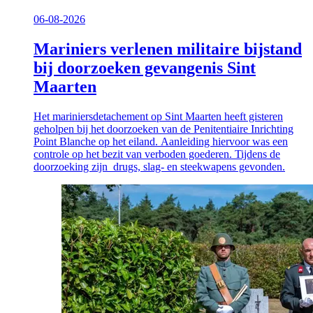
06-08-2026
Mariniers verlenen militaire bijstand
bij doorzoeken gevangenis Sint
Maarten
Het mariniersdetachement op Sint Maarten heeft gisteren
geholpen bij het doorzoeken van de Penitentiaire Inrichting
Point Blanche op het eiland. Aanleiding hiervoor was een
controle op het bezit van verboden goederen. Tijdens de
doorzoeking zijn drugs, slag- en steekwapens gevonden.