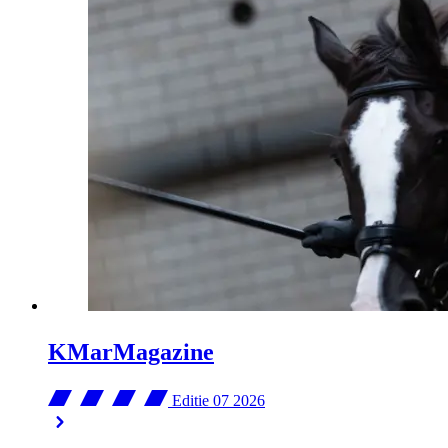
KMarMagazine
Editie 07
2026