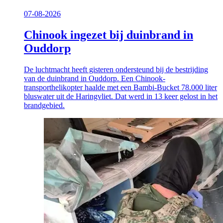
07-08-2026
Chinook ingezet bij duinbrand in
Ouddorp
De luchtmacht heeft gisteren ondersteund bij de bestrijding
van de duinbrand in Ouddorp. Een Chinook-
transporthelikopter haalde met een Bambi-Bucket 78.000 liter
bluswater uit de Haringvliet. Dat werd in 13 keer gelost in het
brandgebied.