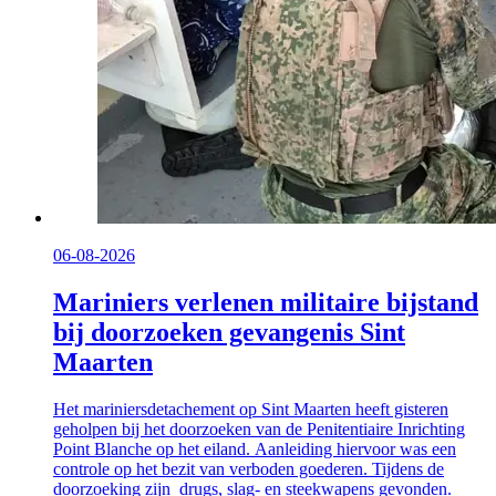
06-08-2026
Mariniers verlenen militaire bijstand
bij doorzoeken gevangenis Sint
Maarten
Het mariniersdetachement op Sint Maarten heeft gisteren
geholpen bij het doorzoeken van de Penitentiaire Inrichting
Point Blanche op het eiland. Aanleiding hiervoor was een
controle op het bezit van verboden goederen. Tijdens de
doorzoeking zijn drugs, slag- en steekwapens gevonden.