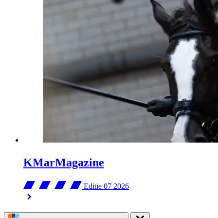
KMarMagazine
Editie 07
2026