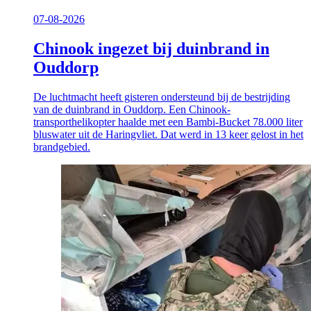
07-08-2026
Chinook ingezet bij duinbrand in
Ouddorp
De luchtmacht heeft gisteren ondersteund bij de bestrijding
van de duinbrand in Ouddorp. Een Chinook-
transporthelikopter haalde met een Bambi-Bucket 78.000 liter
bluswater uit de Haringvliet. Dat werd in 13 keer gelost in het
brandgebied.