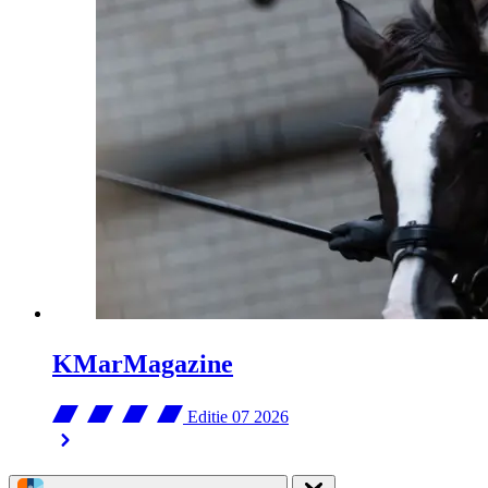
KMarMagazine
Editie 07
2026