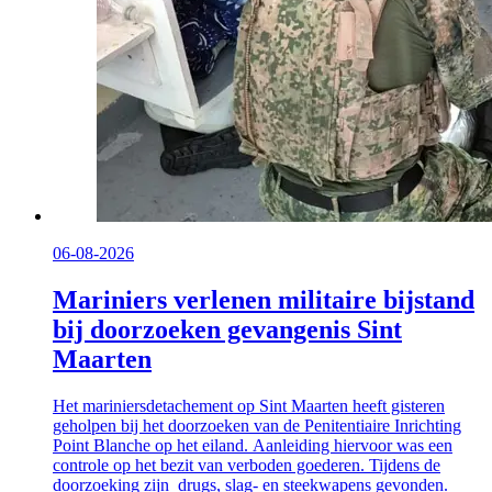
06-08-2026
Mariniers verlenen militaire bijstand
bij doorzoeken gevangenis Sint
Maarten
Het mariniersdetachement op Sint Maarten heeft gisteren
geholpen bij het doorzoeken van de Penitentiaire Inrichting
Point Blanche op het eiland. Aanleiding hiervoor was een
controle op het bezit van verboden goederen. Tijdens de
doorzoeking zijn drugs, slag- en steekwapens gevonden.