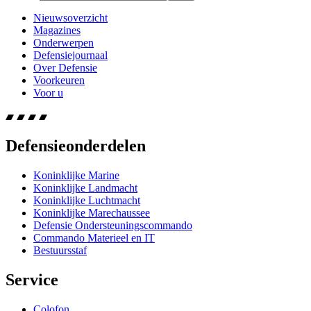
Nieuwsoverzicht
Magazines
Onderwerpen
Defensiejournaal
Over Defensie
Voorkeuren
Voor u
Defensieonderdelen
Koninklijke Marine
Koninklijke Landmacht
Koninklijke Luchtmacht
Koninklijke Marechaussee
Defensie Ondersteuningscommando
Commando Materieel en IT
Bestuursstaf
Service
Colofon