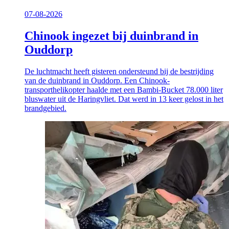
07-08-2026
Chinook ingezet bij duinbrand in
Ouddorp
De luchtmacht heeft gisteren ondersteund bij de bestrijding
van de duinbrand in Ouddorp. Een Chinook-
transporthelikopter haalde met een Bambi-Bucket 78.000 liter
bluswater uit de Haringvliet. Dat werd in 13 keer gelost in het
brandgebied.