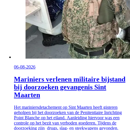
06-08-2026
Mariniers verlenen militaire bijstand
bij doorzoeken gevangenis Sint
Maarten
Het mariniersdetachement op Sint Maarten heeft gisteren
geholpen bij het doorzoeken van de Penitentiaire Inrichting
Point Blanche op het eiland. Aanleiding hiervoor was een
controle op het bezit van verboden goederen. Tijdens de
doorzoeking zijn drugs, slag- en steekwapens gevonden.