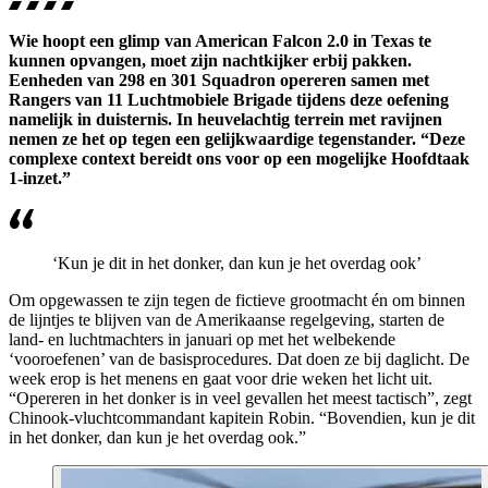
Wie hoopt een glimp van American Falcon 2.0 in Texas te
kunnen opvangen, moet zijn nachtkijker erbij pakken.
Eenheden van 298 en 301 Squadron opereren samen met
Rangers van 11 Luchtmobiele Brigade tijdens deze oefening
namelijk in duisternis. In heuvelachtig terrein met ravijnen
nemen ze het op tegen een gelijkwaardige tegenstander. “Deze
complexe context bereidt ons voor op een mogelijke Hoofdtaak
1-inzet.”
‘Kun je dit in het donker, dan kun je het overdag ook’
Om opgewassen te zijn tegen de fictieve grootmacht én om binnen
de lijntjes te blijven van de Amerikaanse regelgeving, starten de
land- en luchtmachters in januari op met het welbekende
‘vooroefenen’ van de basisprocedures. Dat doen ze bij daglicht. De
week erop is het menens en gaat voor drie weken het licht uit.
“Opereren in het donker is in veel gevallen het meest tactisch”, zegt
Chinook-vluchtcommandant kapitein Robin. “Bovendien, kun je dit
in het donker, dan kun je het overdag ook.”