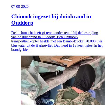
07-08-2026
Chinook ingezet bij duinbrand in
Ouddorp
De luchtmacht heeft gisteren ondersteund bij de bestrijding
van de duinbrand in Ouddorp. Een Chinook-
transporthelikopter haalde met een Bambi-Bucket 78.000 liter
bluswater uit de Haringvliet. Dat werd in 13 keer gelost in het
brandgebied.