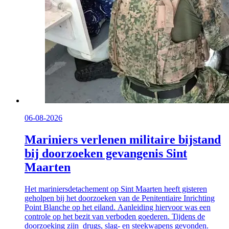
06-08-2026
Mariniers verlenen militaire bijstand
bij doorzoeken gevangenis Sint
Maarten
Het mariniersdetachement op Sint Maarten heeft gisteren
geholpen bij het doorzoeken van de Penitentiaire Inrichting
Point Blanche op het eiland. Aanleiding hiervoor was een
controle op het bezit van verboden goederen. Tijdens de
doorzoeking zijn drugs, slag- en steekwapens gevonden.