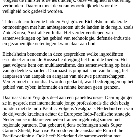
Volgens de minister is de les duidelijk: onze veiligheid is onderling
verbonden. Daarom moet de verantwoordelijkheid voor die
veiligheid ook gedeeld worden.
Tijdens de conferentie hadden Yeşilgöz en Eichelsheim bilaterale
ontmoetingen met hun ambtsgenoten uit de landen in de regio, zoals
Zuid-Korea, Australië en India. Het verder verdiepen van
samenwerkingen op het gebied van technologie, defensie-industrie
en gezamenlijke oefeningen kwam daar aan bod.
Eichelsheim benoemde in deze gesprekken welke ingrediënten
essentieel zijn om de Russische dreiging het hoofd te bieden. Het
gaat volgens hem om multilateralisme, dus samenwerking op basis
van gedeelde waarden. Daarnaast is pragmatisme van belang, het
aanpassen van aanpak en aangaan van nieuwe partnerschappen.
Verder moet er mondiaal worden gedacht, want bedreigingen op het
gebied van cyber, informatie en ruimte kennen geen grenzen.
Daarnaast nam Yeşilgöz deel aan een paneldiscussie. Daarbij gingen
ze in gesprek met internationale jonge professionals die zich bezig
houden met de
Indo-Pacific.
Volgens Yeşilgöz is Nederland een van
de drijvende krachten achter de Europese Indo-Pacifische strategie.
Nederlandse militaire eenheden trainen regelmatig samen met
regionale partners. Dat gebeurt tijdens oefeningen zoals
Super
Garuda Shield
,
Exercise Komodo
en de aanstaande
Rim of the
Pacific
-oefening. Ook heeft Nederland de samenwerking met