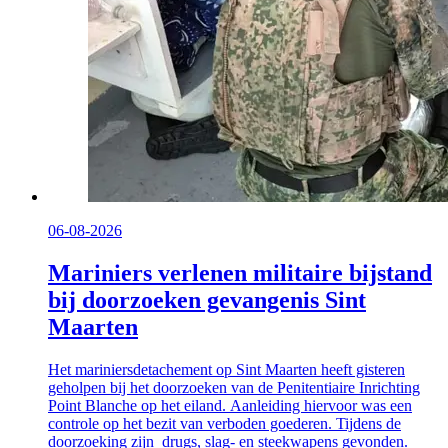
06-08-2026
Mariniers verlenen militaire bijstand
bij doorzoeken gevangenis Sint
Maarten
Het mariniersdetachement op Sint Maarten heeft gisteren
geholpen bij het doorzoeken van de Penitentiaire Inrichting
Point Blanche op het eiland. Aanleiding hiervoor was een
controle op het bezit van verboden goederen. Tijdens de
doorzoeking zijn drugs, slag- en steekwapens gevonden.