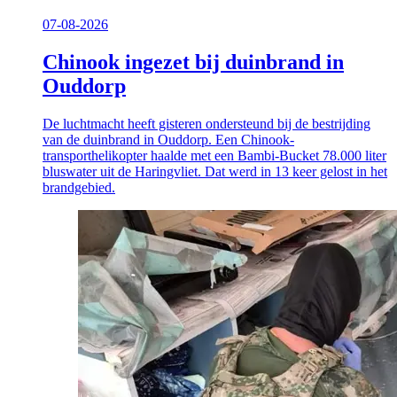
07-08-2026
Chinook ingezet bij duinbrand in
Ouddorp
De luchtmacht heeft gisteren ondersteund bij de bestrijding
van de duinbrand in Ouddorp. Een Chinook-
transporthelikopter haalde met een Bambi-Bucket 78.000 liter
bluswater uit de Haringvliet. Dat werd in 13 keer gelost in het
brandgebied.