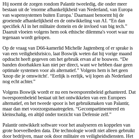
Hij noemt de zorgen rondom Palantir tweeledig, die onder meer
bestaan uit de 'enorme afhankelijkheid van Nederland, van Europa
van wapensystemen buiten Europa.' Daarnaast benoemt hij de
groeiende afhankelijkheid en de ontwikkeling van AI. “En dan
specifiek AI in het militaire domein en de invloed van big tech.”
Daaruit vloeien volgens hem ook ethische dilemma's voort waar nu
tegenaan wordt gelopen.
Op de vraag van D66-kamerlid Michelle Jagtenberg of er sprake is
van een veiligheidsrisico, laat Boswijk weten dat hij vorige maand
opdracht heeft gegeven om het gebruik ervan af te bouwen. “De
banden doorhakken kan niet per direct, want we hebben daar geen
optimale systemen voor als alternatief.” Volgens hem is het geen
'knop die je omswitcht'. “Eerlijk is eerlijk, wij lopen als Nederland
nog echt achter.”
Volgens Boswijk wordt er nu een tweesporenbeleid gehanteerd. Dat
tweesporenbeleid bestaat uit het ontwikkelen van een Europees
alternatief, en het tweede spoor is het gebruikmaken van Palantir,
maar dan met voorzorgsmaatregelen. “Gecompartimenteerd en
kleinschalig, en altijd onder toezicht van Defensie zelf.”
Palantir ontwikkelt software voor het analyseren en koppelen van
grote hoeveelheden data. Die technologie wordt niet alleen gebruikt
door bedrijven, maar ook door militaire en veiligheidsdiensten. Het