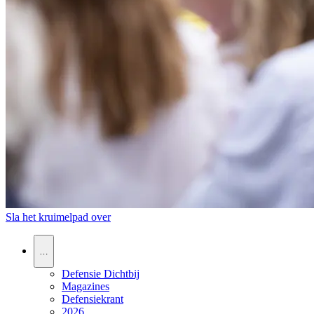
Sla het kruimelpad over
…
Defensie Dichtbij
Magazines
Defensiekrant
2026