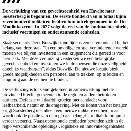
De verhuizing van een gevechtseenheid van Havelte naar
Soesterberg is begonnen. De eerste honderd van in totaal bijna
zevenhonderd militairen hebben hun intrek genomen in de
Du
Moulin
kazerne. In 2027 volgt de rest van de landmachteenheid,
inclusief voertuigen en ondersteunende eenheden.
Staatssecretaris Derk Boswijk stond tijdens een ceremonie stil bij het
belang van deze stap. "In een onveilige en snel veranderende wereld
moeten we blijven investeren in een krijgsmacht die gereed is voor
haar taak. Met deze verhuizing versterken we een belangrijke
gevechtseenheid en investeren we in de mensen die onze veiligheid
dagelijks waarborgen”, aldus Boswijk. De nieuwe locatie biedt
goede mogelijkheden om personeel aan te trekken, op te leiden en
langdurig aan de eenheid te binden.
De verhuizing is tot stand gekomen in samenwerking met de
provincie Utrecht, gemeenten in de regio en andere betrokken
partners. Defensie wil daarbij groeien met aandacht voor
leefbaarheid, natuur en de omgeving. Met de komst van het bataljon
krijgt Soesterberg niet alleen een nieuwe militaire eenheid, maar
wordt ook de positie van de regio als belangrijk militair knooppunt
verder versterkt. Naast operationele eenheden bevinden zich in de
regio verschillende opleidings-, logistieke en innovatieorganisaties