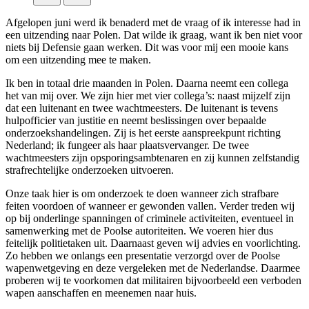
Afgelopen juni werd ik benaderd met de vraag of ik interesse had in
een uitzending naar Polen. Dat wilde ik graag, want ik ben niet voor
niets bij Defensie gaan werken. Dit was voor mij een mooie kans
om een uitzending mee te maken.
Ik ben in totaal drie maanden in Polen. Daarna neemt een collega
het van mij over. We zijn hier met vier collega’s: naast mijzelf zijn
dat een luitenant en twee wachtmeesters. De luitenant is tevens
hulpofficier van justitie en neemt beslissingen over bepaalde
onderzoekshandelingen. Zij is het eerste aanspreekpunt richting
Nederland; ik fungeer als haar plaatsvervanger. De twee
wachtmeesters zijn opsporingsambtenaren en zij kunnen zelfstandig
strafrechtelijke onderzoeken uitvoeren.
Onze taak hier is om onderzoek te doen wanneer zich strafbare
feiten voordoen of wanneer er gewonden vallen. Verder treden wij
op bij onderlinge spanningen of criminele activiteiten, eventueel in
samenwerking met de Poolse autoriteiten. We voeren hier dus
feitelijk politietaken uit. Daarnaast geven wij advies en voorlichting.
Zo hebben we onlangs een presentatie verzorgd over de Poolse
wapenwetgeving en deze vergeleken met de Nederlandse. Daarmee
proberen wij te voorkomen dat militairen bijvoorbeeld een verboden
wapen aanschaffen en meenemen naar huis.