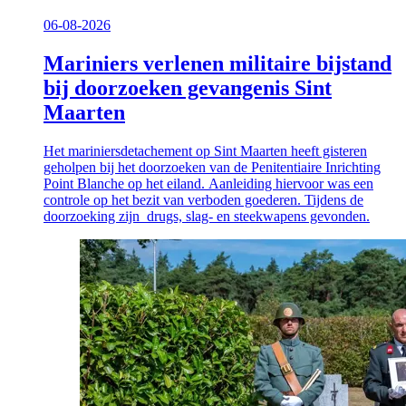
06-08-2026
Mariniers verlenen militaire bijstand
bij doorzoeken gevangenis Sint
Maarten
Het mariniersdetachement op Sint Maarten heeft gisteren
geholpen bij het doorzoeken van de Penitentiaire Inrichting
Point Blanche op het eiland. Aanleiding hiervoor was een
controle op het bezit van verboden goederen. Tijdens de
doorzoeking zijn drugs, slag- en steekwapens gevonden.