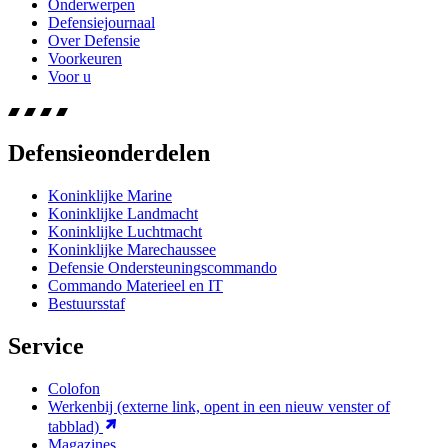
Onderwerpen
Defensiejournaal
Over Defensie
Voorkeuren
Voor u
Defensieonderdelen
Koninklijke Marine
Koninklijke Landmacht
Koninklijke Luchtmacht
Koninklijke Marechaussee
Defensie Ondersteuningscommando
Commando Materieel en IT
Bestuursstaf
Service
Colofon
Werkenbij
(externe link, opent in een nieuw venster of
tabblad)
Magazines