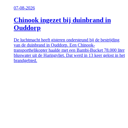
07-08-2026
Chinook ingezet bij duinbrand in
Ouddorp
De luchtmacht heeft gisteren ondersteund bij de bestrijding
van de duinbrand in Ouddorp. Een Chinook-
transporthelikopter haalde met een Bambi-Bucket 78.000 liter
bluswater uit de Haringvliet. Dat werd in 13 keer gelost in het
brandgebied.