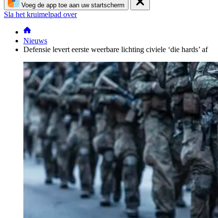
Voeg de app toe aan uw startscherm
Sla het kruimelpad over
Nieuws
Defensie levert eerste weerbare lichting civiele ‘die hards’ af