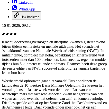
LinkedIn
WhatsApp
Link kopiëren
16-01-2026, 09:12
Kracht, doorzettingsvermogen en discipline kwamen gisterenavond
bijeen tijdens een fysieke én mentale uitdaging. Het vormde het
‘slotakkoord’ van een Nationale Weerbaarheidstraining (NWT). In
militair tenue, compleet met helm, bepakking en scherfwerend vest
trotseerden meer dan 100 deelnemers kou, sneeuw, regen en modder
tijdens hun 5 kilometer tellende eindmars. Daarmee heeft deze groep
de eerste editie van NWT succesvol afgerond. 22 januari krijgen de
leden hun baret.
Weerbaarheid opbouwen gaat niet vanzelf. Dus doorliepen de
kandidaten de 10-weekse Basis Militaire Opleiding. Ze kregen het
vooral tijdens de laatste week voor de kiezen. Los van een
nachtelijke mars met tactische aspecten kwam het gebruik van een
wapen aan bod, evenals het oefenen van zelf- en kameradenhulp.
Dit alles speelde zich af op het Stroese Zand, het Beekhuizerzand en
de Arnhemse Heide. Daar vormde onder meer ook het op een