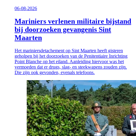
06-08-2026
Mariniers verlenen militaire bijstand
bij doorzoeken gevangenis Sint
Maarten
Het mariniersdetachement op Sint Maarten heeft gisteren
geholpen bij het doorzoeken van de Penitentiaire Inrichting
Point Blanche op het eiland. Aanleiding hiervoor was het
vermoeden dat er drugs, slag- en steekwapens zouden zijn.
Die zijn ook gevonden, evenals telefoons.