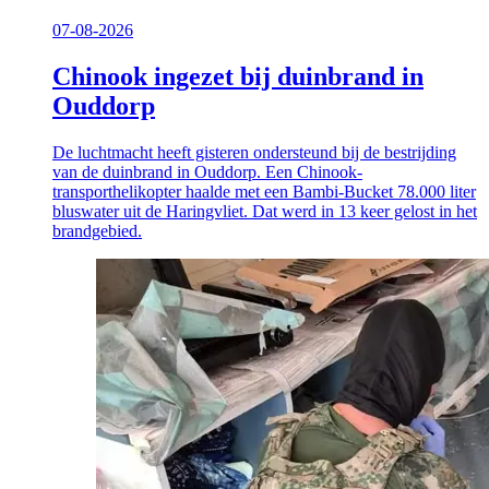
07-08-2026
Chinook ingezet bij duinbrand in
Ouddorp
De luchtmacht heeft gisteren ondersteund bij de bestrijding
van de duinbrand in Ouddorp. Een Chinook-
transporthelikopter haalde met een Bambi-Bucket 78.000 liter
bluswater uit de Haringvliet. Dat werd in 13 keer gelost in het
brandgebied.