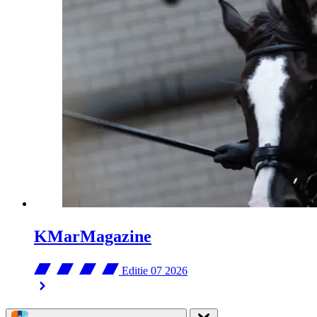
KMarMagazine
Editie 07
2026