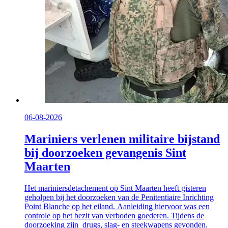
06-08-2026
Mariniers verlenen militaire bijstand
bij doorzoeken gevangenis Sint
Maarten
Het mariniersdetachement op Sint Maarten heeft gisteren
geholpen bij het doorzoeken van de Penitentiaire Inrichting
Point Blanche op het eiland. Aanleiding hiervoor was een
controle op het bezit van verboden goederen. Tijdens de
doorzoeking zijn drugs, slag- en steekwapens gevonden.